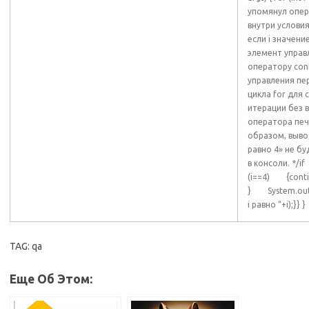
упомянул опер
внутри условия i
если i значени
элемент управ
оператору con
управления пе
цикла for для
итерации без 
оператора печ
образом, выво
равно 4» не б
в консоли. */if
(i==4) {conti
} System.out.
i равно “+i);}} }
TAG: qa
Еще Об Этом: