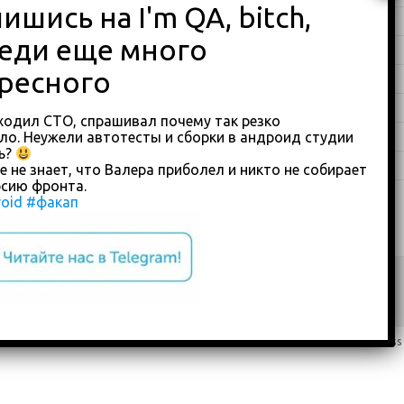
English
(338)
Java
(25)
Python
(16)
Влоги
(68)
ходил СТО, спрашивал почему так резко
о. Неужели автотесты и сборки в андроид студии
Обзоры
(875)
ь?
Туториалы
(23)
е не знает, что Валера приболел и никто не собирает
сию фронта.
oid
#факап
Copyright 2018-2023
custom footer text right
Iconic One
Theme | Powered by
Wordpress