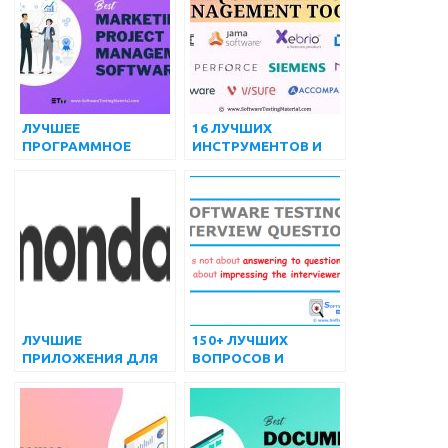
ПРОЕКТАМИ
ЛУЧШЕЕ
16 ЛУЧШИХ
ПРОГРАММНОЕ
ИНСТРУМЕНТОВ И
ОБЕСПЕЧЕНИЕ ДЛЯ
ПРОГРАММНОГО
УПРАВЛЕНИЯ
ОБЕСПЕЧЕНИЯ ДЛЯ
МАРКЕТИНГОВЫМИ
УПРАВЛЕНИЯ
ПРОЕКТАМИ В 2022
ТРЕБОВАНИЯМИ НА
ГОДУ
2022 ГОД
ЛУЧШИЕ
150+ ЛУЧШИХ
ПРИЛОЖЕНИЯ ДЛЯ
ВОПРОСОВ И
УПРАВЛЕНИЯ
ОТВЕТОВ НА
ПРОЕКТАМИ ДЛЯ
ИНТЕРВЬЮ О
УСТРОЙСТВ
ТЕСТИРОВАНИИ
ANDROID И IOS В
ПРОГРАММНОГО