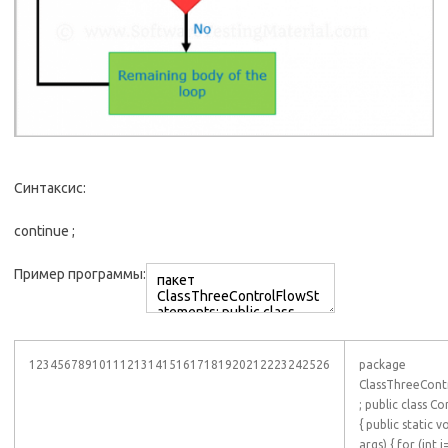
Синтаксис:
continue ;
Пример программы:
1234567891011121314151617181920212223242526
package
ClassThreeCont
; public class 
{ public static v
args) { for (int 