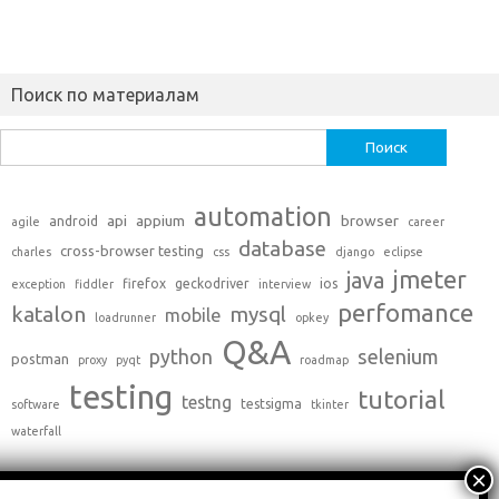
Поиск по материалам
Найти:
automation
api
appium
browser
android
agile
career
database
cross-browser testing
charles
css
django
eclipse
jmeter
java
firefox
geckodriver
ios
exception
fiddler
interview
perfomance
katalon
mysql
mobile
loadrunner
opkey
Q&A
python
selenium
postman
proxy
pyqt
roadmap
testing
tutorial
testng
testsigma
software
tkinter
waterfall
C++
(0)