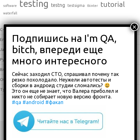
testing
tutorial
testng
testsigma
software
tkinter
waterfall
C++
(0)
English
(338)
Java
(25)
Python
(16)
Влоги
(68)
Сейчас заходил СТО, спрашивал почему так
резко похолодало. Неужели автотесты и
Обзоры
(875)
сборки в андроид студии сломались?
Туториалы
(23)
Это он еще не знает, что Валера приболел и
никто не собирает новую версию фронта.
#qa
#android
#факап
Copyright 2018-2023
custom footer text right