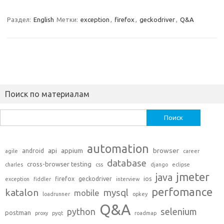
Раздел:
English
Метки:
exception
,
firefox
,
geckodriver
,
Q&A
Поиск по материалам
Найти:
automation
api
appium
browser
android
agile
career
database
cross-browser testing
charles
css
django
eclipse
jmeter
java
firefox
geckodriver
ios
exception
fiddler
interview
perfomance
katalon
mysql
mobile
loadrunner
opkey
Q&A
python
selenium
postman
proxy
pyqt
roadmap