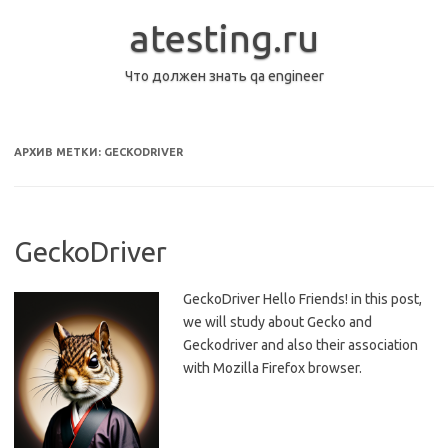
Перейти
к
atesting.ru
содержимому
Что должен знать qa engineer
АРХИВ МЕТКИ:
GECKODRIVER
GeckoDriver
GeckoDriver Hello Friends! in this post,
we will study about Gecko and
Geckodriver and also their association
with Mozilla Firefox browser.