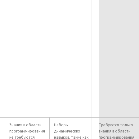
Знания в области
Наборы
Требуются только
программирования
динамических
знания в области
не требуются
навыков, такие как
программирования