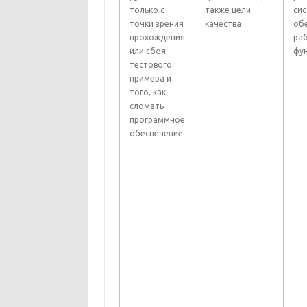
только с
также цели
си
точки зрения
качества
об
прохождения
ра
или сбоя
фу
тестового
примера и
того, как
сломать
программное
обеспечение