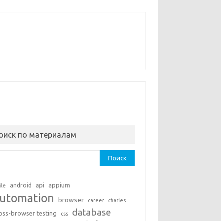
оиск по материалам
ти:
api
appium
android
ile
utomation
browser
career
charles
database
oss-browser testing
css