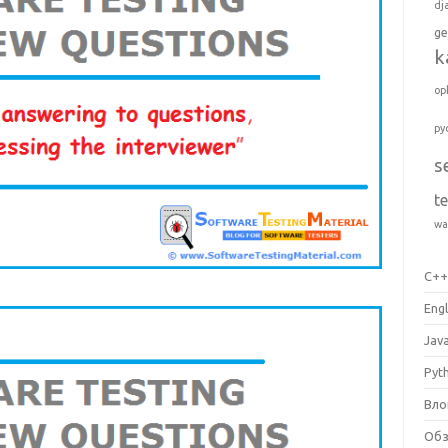
dj
ge
k
op
py
s
t
wa
C+
Engl
Jav
Pyt
Вло
Об