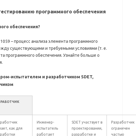
тестированию программного обеспечения
ного обеспечения?
 1059 – процесс анализа элемента программного
ежду существующими и требуемыми условиями (т. е.
та программного обеспечения. Узнайте больше о
я.
нером-испытателем и разработчиком SDET,
тчиком
ЗРАБОТЧИК
зработчик
Инженер-
SDET участвует в
Разработчик
ает, как для
испытатель
проектировании,
ограничен
зработки
работает
разработке и
частью