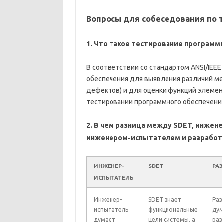
Вопросы для собеседования по 
1. Что такое тестирование программ
В соответствии со стандартом ANSI/IEEE
обеспечения для выявления различий м
дефектов) и для оценки функций элемен
тестировании программного обеспечени
2. В чем разница между SDET, инже
инженером-испытателем и разрабо
ИНЖЕНЕР-
SDET
РА
ИСПЫТАТЕЛЬ
Инженер-
SDET знает
Ра
испытатель
функциональные
дум
думает
цели системы, а
ра