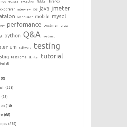
firefox
ango
eclipse
exception
fiddler
jmeter
java
ckodriver
ios
interview
atalon
mysql
mobile
loadrunner
perfomance
postman
key
proxy
Q&A
python
qt
roadmap
testing
elenium
software
tutorial
estng
testsigma
tkinter
terfall
+
(0)
ish
(338)
a
(25)
hon
(16)
ги
(68)
зоры
(875)