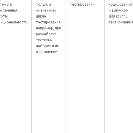
стемы и
только в
тестировании
кодирования
еспечения
жизненном
и выпуском
боты
цикле
для группы
нкциональности
тестирования,
тестировани
например, при
разработке
тестовых
наборов и их
выполнении