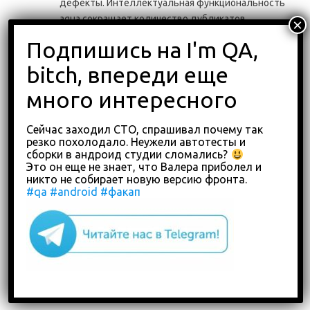
дефекты. Интеллектуальная функциональность
aqua сокращает количество дубликатов
Aqua связывает задокументированные дефекты с
вашими тестовыми примерами, чтобы они не
повторялись в последующих регрессионных
тестах. Включена синхронизация Jira
Создание настраиваемых отчетов. Самые
интересные и сложные отношения в ваших данных
Сейчас заходил СТО, спрашивал почему так
можно визуализировать одним нажатием кнопки
резко похолодало. Неужели автотесты и
Постоянно отслеживайте свои требования,
сборки в андроид студии сломались?
тестовые случаи и дефекты с помощью
Это он еще не знает, что Валера приболел и
информации в режиме реального времени на
никто не собирает новую версию фронта.
#qa
#android
#факап
панели управления, что гарантирует
эффективность бизнес-процессов и
своевременный выпуск нового продукта
Интеграция готовых инструментов: Jira, Selenium,
Jenkins, JMeter и другие.
Бесплатная пробная версия:
30 дней