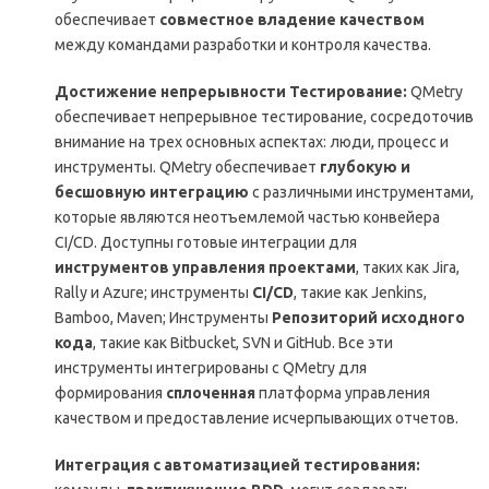
обеспечивает
совместное владение качеством
между командами разработки и контроля качества.
Достижение непрерывности Тестирование:
QMetry
обеспечивает непрерывное тестирование, сосредоточив
внимание на трех основных аспектах: люди, процесс и
инструменты. QMetry обеспечивает
глубокую и
бесшовную интеграцию
с различными инструментами,
которые являются неотъемлемой частью конвейера
CI/CD. Доступны готовые интеграции для
инструментов управления проектами
, таких как Jira,
Rally и Azure; инструменты
CI/CD
, такие как Jenkins,
Bamboo, Maven; Инструменты
Репозиторий исходного
кода
, такие как Bitbucket, SVN и GitHub. Все эти
инструменты интегрированы с QMetry для
формирования
сплоченная
платформа управления
качеством и предоставление исчерпывающих отчетов.
Интеграция с автоматизацией тестирования: