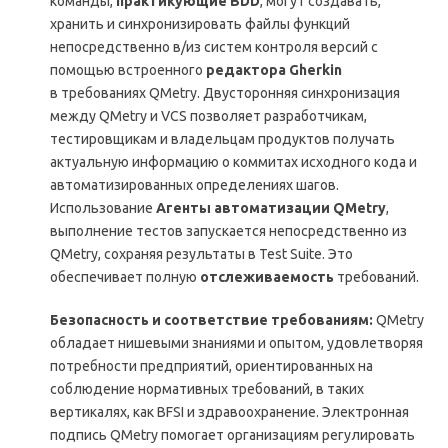
команды,
практикующие BDD
, могут создавать,
хранить и синхронизировать файлы функций
непосредственно в/из систем контроля версий с
помощью встроенного
редактора Gherkin
в требованиях QMetry. Двусторонняя синхронизация
между QMetry и VCS позволяет разработчикам,
тестировщикам и владельцам продуктов получать
актуальную информацию о коммитах исходного кода и
автоматизированных определениях шагов.
Использование
Агенты автоматизации QMetry
,
выполнение тестов запускается непосредственно из
QMetry, сохраняя результаты в Test Suite. Это
обеспечивает полную
отслеживаемость
требований.
Безопасность и соответствие требованиям:
QMetry
обладает нишевыми знаниями и опытом, удовлетворяя
потребности предприятий, ориентированных на
соблюдение нормативных требований, в таких
вертикалях, как BFSI и здравоохранение. Электронная
подпись QMetry помогает организациям регулировать