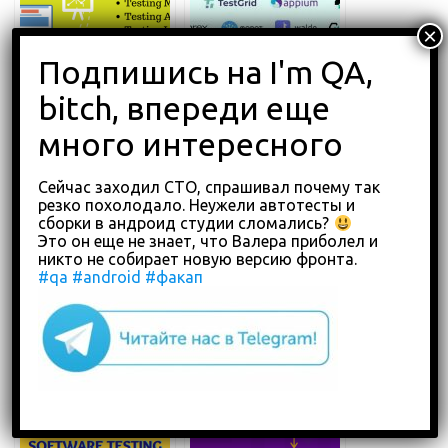
ЧТО ТАКОЕ
ЛУЧШИЕ
ТЕСТИРОВАНИЕ
ИНСТРУМЕНТЫ
ПРОГРАММНОГО
ТЕСТИРОВАНИЯ
ОБЕСПЕЧЕНИЯ | ВСЕ,
МОБИЛЬНЫХ
ЧТО ВЫ ДОЛЖНЫ
ПРИЛОЖЕНИЙ В 2024
ЗНАТЬ
ГОДУ ДЛЯ ANDROID
Сейчас заходил СТО, спрашивал почему так
И IOS
резко похолодало. Неужели автотесты и
сборки в андроид студии сломались?
Это он еще не знает, что Валера приболел и
никто не собирает новую версию фронта.
#qa
#android
#факап
100 САМЫХ
ЛУЧШИЕ
ПОПУЛЯРНЫХ
ИНСТРУМЕНТЫ
ПРОДВИНУТЫХ
АВТОМАТИЗИРОВАН
ВОПРОСОВ И
НОГО
ОТВЕТОВ НА
ТЕСТИРОВАНИЯ
ИНТЕРВЬЮ ПО
(БЕСПЛАТНЫЕ И
SELENIUM
ПЛАТНЫЕ) | август
2022 г.