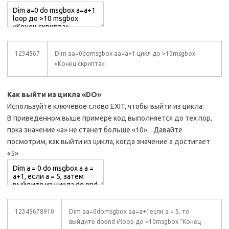
1234567
Dim aa=0domsgbox aa=a+1 цикл до >10msgbox
«Конец скрипта»
Как выйти из цикла «DO»
Используйте ключевое слово EXIT, чтобы выйти из цикла:
В приведенном выше примере код выполняется до тех пор,
пока значение «a» не станет больше «10». . Давайте
посмотрим, как выйти из цикла, когда значение a достигает
«5»
12345678910
Dim aa=0domsgbox aa=a+1если a = 5, то
выйдите doend ifloop до >10msgbox “Конец