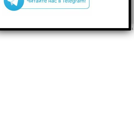
Copyright 2018-2023
custom footer text right
Iconic One
Theme | Powered by
Wordpress