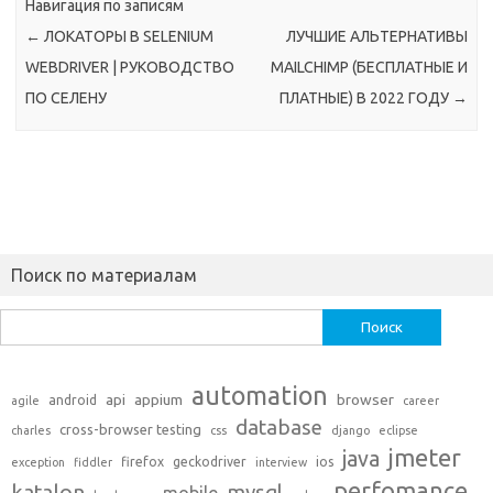
ANDROID
Навигация по записям
←
ЛОКАТОРЫ В SELENIUM
ЛУЧШИЕ АЛЬТЕРНАТИВЫ
WEBDRIVER | РУКОВОДСТВО
MAILCHIMP (БЕСПЛАТНЫЕ И
ПО СЕЛЕНУ
ПЛАТНЫЕ) В 2022 ГОДУ
→
Поиск по материалам
Найти:
automation
api
appium
browser
android
agile
career
database
cross-browser testing
charles
css
django
eclipse
jmeter
java
firefox
geckodriver
ios
exception
fiddler
interview
perfomance
katalon
mysql