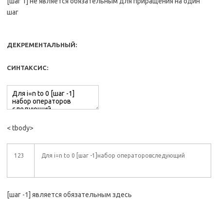
[шаг 1] не является обязательным для приращения на один
шаг
ДЕКРЕМЕНТАЛЬНЫЙ:
СИНТАКСИС:
< tbody>
123
Для i=n to 0 [шаг -1]набор операторовследующий
[шаг -1] является обязательным здесь