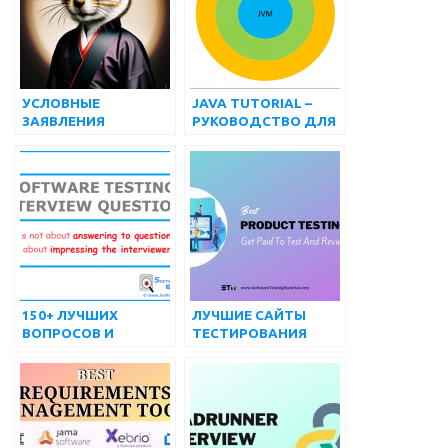
УСЛОВНЫЕ
JAVA TUTORIAL –
ЗАЯВЛЕНИЯ
РУКОВОДСТВО ДЛЯ
VBSCRIPT |
НАЧИНАЮЩИХ
АВТОМАТИЗАЦИЯ
ТЕСТИРОВАНИЯ
QTP/UFT
150+ ЛУЧШИХ
ЛУЧШИЕ САЙТЫ
ВОПРОСОВ И
ТЕСТИРОВАНИЯ
ОТВЕТОВ НА
ПРОДУКТА:
ИНТЕРВЬЮ О
ПОЛУЧАЙТЕ ПЛАТ ЗА
ТЕСТИРОВАНИИ
ТЕСТИРОВАНИЕ И
ПРОГРАММНОГО
ОБЗОР ПРОДУКТОВ
ОБЕСПЕЧЕНИЯ