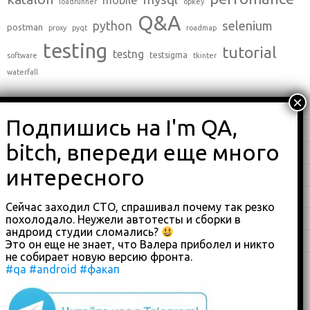
mobile
loadrunner
opkey
Q&A
python
selenium
postman
proxy
pyqt
roadmap
testing
tutorial
testng
testsigma
software
tkinter
waterfall
C++
(0)
English
(338)
Java
(25)
Python
(16)
Влоги
(68)
Сейчас заходил СТО, спрашивал почему так резко
похолодало. Неужели автотесты и сборки в
Обзоры
(875)
андроид студии сломались?
Туториалы
(23)
Это он еще не знает, что Валера приболел и никто
не собирает новую версию фронта.
#qa
#android
#факап