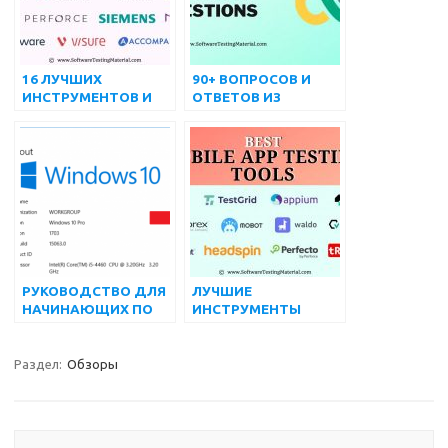
16 ЛУЧШИХ
90+ ВОПРОСОВ И
ИНСТРУМЕНТОВ И
ОТВЕТОВ ИЗ
ПРОГРАММНОГО
ИНТЕРВЬЮ
ОБЕСПЕЧЕНИЯ ДЛЯ
LOADRUNNER |
УПРАВЛЕНИЯ
ОБНОВЛЕНИЕ 2022 г.
ТРЕБОВАНИЯМИ НА
2022 ГОД
РУКОВОДСТВО ДЛЯ
ЛУЧШИЕ
НАЧИНАЮЩИХ ПО
ИНСТРУМЕНТЫ
ИСПОЛЬЗОВАНИЮ
ТЕСТИРОВАНИЯ
APPIUM С NODEJS
МОБИЛЬНЫХ
ДЛЯ
ПРИЛОЖЕНИЙ В 2024
Раздел:
Обзоры
АВТОМАТИЗИРОВАН
ГОДУ ДЛЯ ANDROID
НОГО
И IOS
ТЕСТИРОВАНИЯ
ПРИЛОЖЕНИЙ ДЛЯ