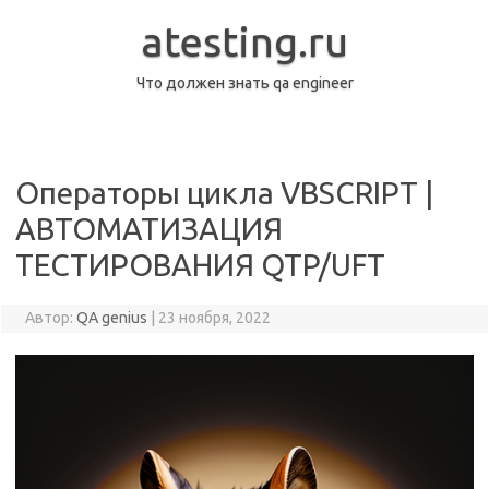
Перейти
к
atesting.ru
содержимому
Что должен знать qa engineer
Операторы цикла VBSCRIPT |
АВТОМАТИЗАЦИЯ
ТЕСТИРОВАНИЯ QTP/UFT
Автор:
QA genius
|
23 ноября, 2022