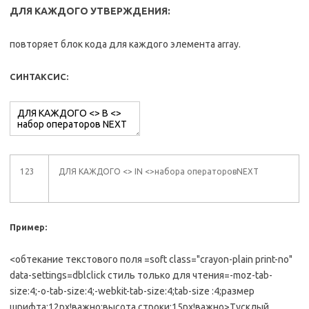
ДЛЯ КАЖДОГО УТВЕРЖДЕНИЯ:
повторяет блок кода для каждого элемента array.
СИНТАКСИС:
123
ДЛЯ КАЖДОГО <> IN <>набора операторовNEXT
Пример:
<обтекание текстового поля =soft class="crayon-plain print-no"
data-settings=dblclick стиль только для чтения=-moz-tab-
size:4;-o-tab-size:4;-webkit-tab-size:4;tab-size :4;размер
шрифта:12px!важно;высота строки:15px!важно>Тусклый