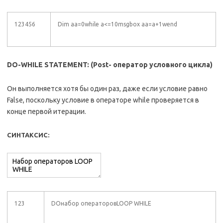
123456
Dim aa=0while a<=10msgbox aa=a+1wend
DO-WHILE STATEMENT: (Post- оператор условного цикла)
Он выполняется хотя бы один раз, даже если условие равно
False, поскольку условие в операторе while проверяется в
конце первой итерации.
СИНТАКСИС:
123
DOнабор операторовLOOP WHILE