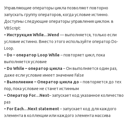
Управляющие операторы цикла позволяют повторно
запускать группу операторов, когда условие истинно.
Доступны следующие операторы управления циклом. в
VBScript:
•
Инструкция While…Wend
— выполняется, только если
условие истинно. Вместо этого используйте оператор Do-
Loop.
•
Do – оператор Loop While
– повторяет цикл, пока
выполняется условие
•
Do While – оператор цикла
– Он выполняется один раз,
даже если условие имеет значение False
•
Выполнение – Оператор цикла до
– повторяется до тех
пор, пока условие не станет истинным
•
Оператор For…Next
– запускает код указанное количество
раз
•
For Each…Next statement
– запускает код для каждого
элемента в коллекции или каждого элемента массива