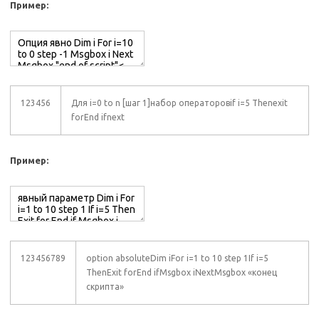
Пример:
123456
Для i=0 to n [шаг 1]набор операторовif i=5 Thenexit
forEnd ifnext
Пример:
123456789
option absoluteDim iFor i=1 to 10 step 1If i=5
ThenExit forEnd ifMsgbox iNextMsgbox «конец
скрипта»