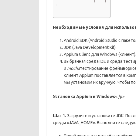
Необходимые условия для использо
Android SDK (Android Studio с пакето
JDK (Java Development Kit).
Appium Client для Windows (клиент)
Выбранная среда IDE и среда тест
и
mocha
тестирование фреймворков, 
клиент Appium поставляется в комп
мы установим их вручную, чтобы п
Установка Appium в Windows
< /p>
Шаг 1.
Загрузите и установите JDK. Пос
среды «JAVA_HOME». Выполните следующ
Перейдите в раздел «Настройки» 