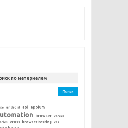
оиск по материалам
ти:
api
appium
android
ile
utomation
browser
career
cross-browser testing
arles
css