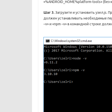
«%ANDROID_HOME%platform-tools» (без ка
Шаг 3.
Загрузите и установить узел.js. П
должен устанавливать необходимые пер
–v» и «npm –v» в командной строке долж