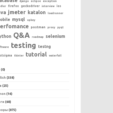
atabase
django
eclipse
exception
firefox
geckodriver
ios
ddler
interview
jmeter
ava
katalon
loadrunner
mysql
obile
opkey
erfomance
postman
proxy
pyqt
Q&A
ython
selenium
roadmap
testing
testng
ftware
tutorial
estsigma
tkinter
waterfall
+
(0)
lish
(338)
a
(25)
hon
(16)
оги
(68)
зоры
(875)