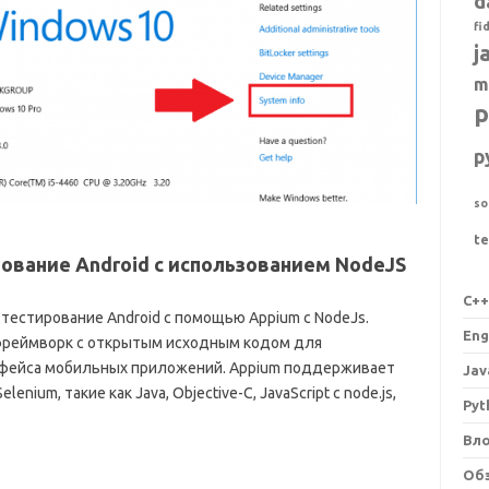
d
fi
j
m
p
p
so
t
вание Android с использованием NodeJS
C+
тестирование Android с помощью Appium с NodeJs.
Eng
фреймворк с открытым исходным кодом для
рфейса мобильных приложений.
Appium поддерживает
Jav
nium, такие как Java, Objective-C, JavaScript с node.js,
Pyt
Вл
Об