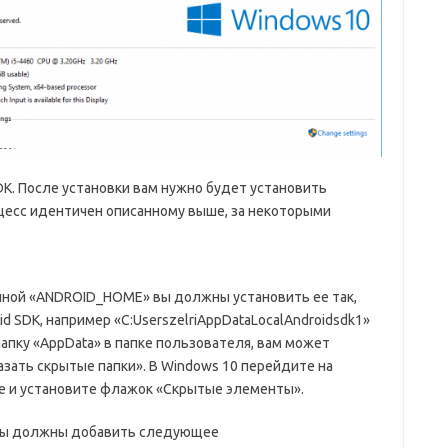
SDK. После установки вам нужно будет установить
есс идентичен описанному выше, за некоторыми
нной «ANDROID_HOME» вы должны установить ее так,
id SDK, например «C:UserszelriAppDataLocalAndroidsdk1»
папку «AppData» в папке пользователя, вам может
зать скрытые папки». В Windows 10 перейдите на
е и установите флажок «Скрытые элементы».
 вы должны добавить следующее