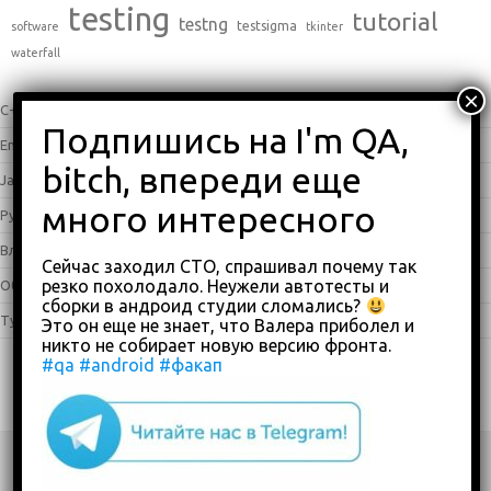
testing
tutorial
testng
testsigma
software
tkinter
waterfall
C++
(0)
English
(338)
Java
(25)
Python
(16)
Влоги
(68)
Сейчас заходил СТО, спрашивал почему так
резко похолодало. Неужели автотесты и
Обзоры
(875)
сборки в андроид студии сломались?
Туториалы
(23)
Это он еще не знает, что Валера приболел и
никто не собирает новую версию фронта.
#qa
#android
#факап
Copyright 2018-2023
custom footer text right