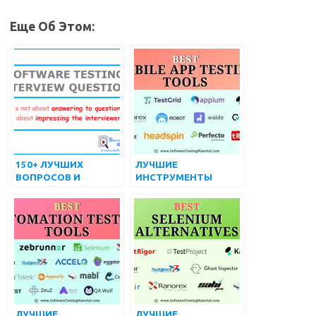
Еще Об Этом:
150+ ЛУЧШИХ
ЛУЧШИЕ
ВОПРОСОВ И
ИНСТРУМЕНТЫ
ОТВЕТОВ НА
ТЕСТИРОВАНИЯ
ИНТЕРВЬЮ О
МОБИЛЬНЫХ
ТЕСТИРОВАНИИ
ПРИЛОЖЕНИЙ В 2024
ПРОГРАММНОГО
ГОДУ ДЛЯ ANDROID
ОБЕСПЕЧЕНИЯ
И IOS
ЛУЧШИЕ
ЛУЧШИЕ