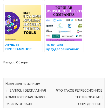
ПРОТИВ
ТЕСТИРОВАНИЯ
АВТОМАТИЗИРОВАН
ПРОИЗВОДИТЕЛЬНО
НОГО | ВАЖНЫЕ
СТИ | ИНСТРУМЕНТЫ
ОТЛИЧИЯ, КОТОРЫЕ
ДЛЯ НАГРУЗОЧНЫХ
ВЫ ДОЛЖНЫ ЗНАТЬ
ИСПЫТАНИЙ (2022 г.)
ЛУЧШЕЕ
15 лучших
ПРОГРАММНОЕ
краудсорсинговых
ОБЕСПЕЧЕНИЕ ДЛЯ
компаний по
ДИНАМИЧЕСКОГО
тестированию в
ТЕСТИРОВАНИЯ
2022 году
Раздел:
Обзоры
БЕЗОПАСНОСТИ
ПРИЛОЖЕНИЙ
(DAST) В 2022 ГОДУ
Навигация по записям
←
ЗАПИСЬ | БЕСПЛАТНАЯ
ЧТО ТАКОЕ РЕГРЕССИОННОЕ
КОМПЬЮТЕРНАЯ ЗАПИСЬ
ТЕСТИРОВАНИЕ |
ЭКРАНА ОНЛАЙН
ОПРЕДЕЛЕНИЕ,