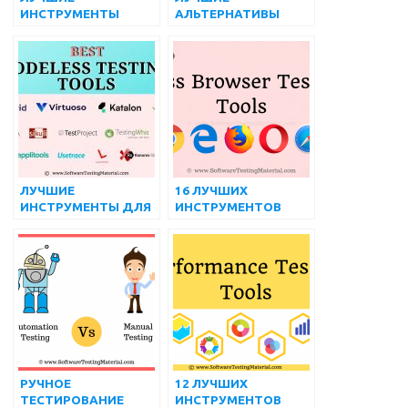
ИНСТРУМЕНТЫ
АЛЬТЕРНАТИВЫ
АВТОМАТИЗИРОВАН
СЕЛЕНА
НОГО
(БЕСПЛАТНЫЕ И
ТЕСТИРОВАНИЯ
ПЛАТНЫЕ) В 2022
(БЕСПЛАТНЫЕ И
ГОДУ
ПЛАТНЫЕ) | август
2022 г.
ЛУЧШИЕ
16 ЛУЧШИХ
ИНСТРУМЕНТЫ ДЛЯ
ИНСТРУМЕНТОВ
БЕСПРОГРАММНОГО
ДЛЯ КРОСС-
ТЕСТИРОВАНИЯ
БРАУЗЕРНОГО
(БЕСПЛАТНЫЕ И
ТЕСТИРОВАНИЯ В
ПЛАТНЫЕ) НА 2022
2022 ГОДУ (РЕЙТИНГ
ГОД
ИЮЛЯ)
РУЧНОЕ
12 ЛУЧШИХ
ТЕСТИРОВАНИЕ
ИНСТРУМЕНТОВ