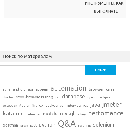
ИНСТРУМЕНТЫ, КАК
ВЫПОЛНЯТЬ
→
Поиск по материалам
Найти:
automation
api
appium
browser
android
agile
career
database
cross-browser testing
charles
css
django
eclipse
jmeter
java
firefox
geckodriver
ios
exception
fiddler
interview
perfomance
katalon
mysql
mobile
loadrunner
opkey
Q&A
python
selenium
postman
proxy
pyqt
roadmap