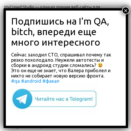
MyCrowd Studio — одна из лучшие веб-сайты для
краудтестинга для краудтестинга веб-сайтов и мобильных
приложений, где вы можете найти
высококвалифицированных тестировщиков со всего мира.
Эта служба краудсорсинга поддерживает следующие типы
тестирования как для веб-сайтов, так и для мобильных
приложений.
Сейчас заходил СТО, спрашивал почему так
резко похолодало. Неужели автотесты и
сборки в андроид студии сломались?
Функциональное тестирование
Это он еще не знает, что Валера приболел и
Исследовательское тестирование
никто не собирает новую версию фронта.
Специальное тестирование
#qa
#android
#факап
Пользовательское тестирование
Тестирование специальных возможностей
Тестирование UX/UI
Кросс-браузерное тестирование
Тестирование на совместимость
Тестирование удобства использования
Ручное тестирование