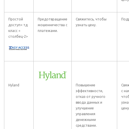
Простой
Предотвращение
Свяжитесь, чтобы
Под
доступ< тд
мошенничества с
узнать цену.
класс =
платежами.
столбец-2>
Hyland
Повышение
Свя
эффективности,
с на
отказ от ручного
что
ввода данных и
узна
улучшение
цену
управления
денежными
средствами.