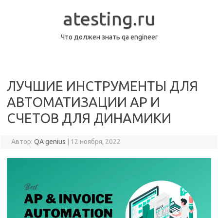
Перейти
к
atesting.ru
содержимому
Что должен знать qa engineer
ЛУЧШИЕ ИНСТРУМЕНТЫ ДЛЯ
АВТОМАТИЗАЦИИ AP И
СЧЕТОВ ДЛЯ ДИНАМИКИ
Автор:
QA genius
|
12 ноября, 2022