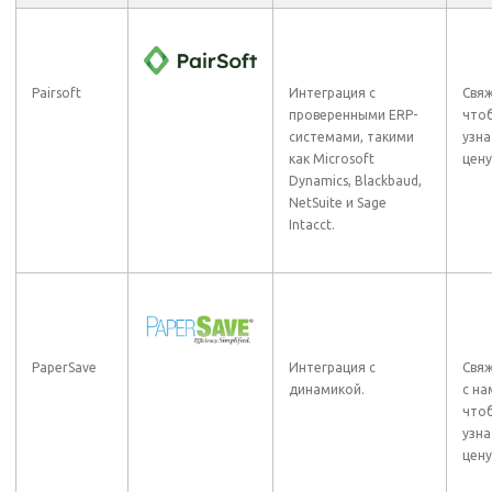
Pairsoft
Интеграция с
Свяж
проверенными ERP-
что
системами, такими
узна
как Microsoft
цену
Dynamics, Blackbaud,
NetSuite и Sage
Intacct.
PaperSave
Интеграция с
Свя
динамикой.
с на
что
узна
цену