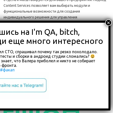
Content Services позволяет вам выбирать модули и
функциональные возможности для создания
индивидуального решения для управления
документооборотом с кредиторской задолженностью для
вашего бизнеса. После того как вы автоматизировали свой
отдел AP, вы можете расширить наши решения для других
отделов с большим объемом контента, таких как
юридический отдел, отдел кадров и юридический отдел.
ил СТО, спрашивал почему так резко похолодало.
тесты и сборки в андроид студии сломались?
 знает, что Валера приболел и никто не собирает
Цены:
Свяжитесь с ними, чтобы узнать цену.
 фронта.
#факап
#7. Centsoft
(приобретена Rillion)
Лучший выбор
для тех, кому нужен автоматизированный
процесс для решения проблем с точкой доступа.