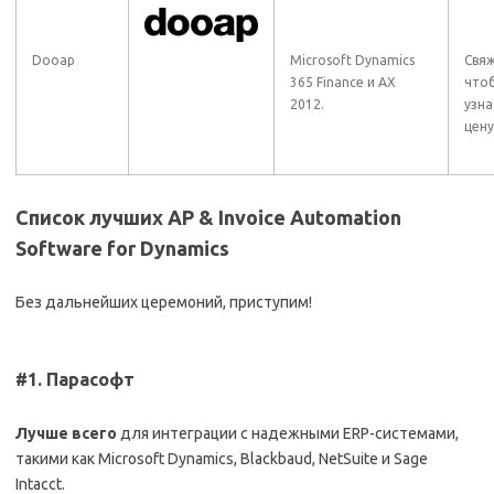
Dooap
Microsoft Dynamics
Свяж
365 Finance и AX
что
2012.
узна
цену
Список лучших
AP & Invoice Automation
Software for
Dynamics
Без дальнейших церемоний, приступим!
#1. Парасофт
Лучше всего
для интеграции с надежными ERP-системами,
такими как Microsoft Dynamics, Blackbaud, NetSuite и Sage
Intacct.