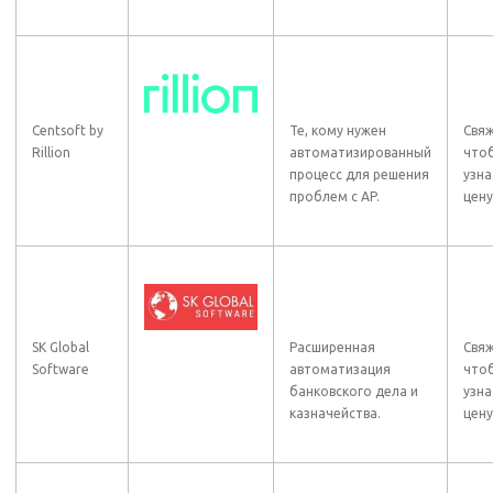
Centsoft by
Те, кому нужен
Свяж
Rillion
автоматизированный
что
процесс для решения
узна
проблем с AP.
цену
SK Global
Расширенная
Свяж
Software
автоматизация
что
банковского дела и
узна
казначейства.
цену