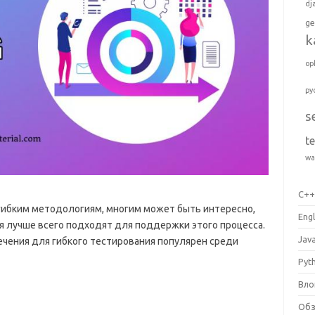
dj
ge
k
op
py
s
t
wa
C+
к гибким методологиям, многим может быть интересно,
Engl
я лучше всего подходят для поддержки этого процесса.
Jav
чения для гибкого тестирования популярен среди
Pyt
Вло
Об