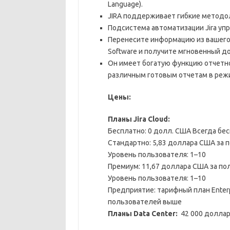
Language).
JIRA поддерживает гибкие методоло
Подсистема автоматизации Jira уп
Перенесите информацию из вашего 
Software и получите мгновенный до
Он имеет богатую функцию отчетно
различным готовым отчетам в режи
Цены:
Планы Jira Cloud:
Бесплатно: 0 долл. США Всегда бе
Стандартно: 5,83 доллара США за п
Уровень пользователя: 1–10
Премиум: 11,67 доллара США за по
Уровень пользователя: 1–10
Предприятие: тарифный план Enterp
пользователей выше
Планы Data Center:
42 000 доллар