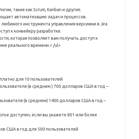
гии, такие как Scrum, Kanban и другие.
рощает автоматизацию задач и процессов.
любимого инструмента управления версиями в Jira
ступ к конвейеру разработки.
сти, которая позволяет вам получать доступ к
ме реального времени.< /ul>
сплатно для 10 пользователей
ользователя (в среднем ) 700 долларов США в год –
льзователя (в среднем) 1400 долларов США в год –
rise доступен, если вы укажете 801 или более
ов США в год для 500 пользователей