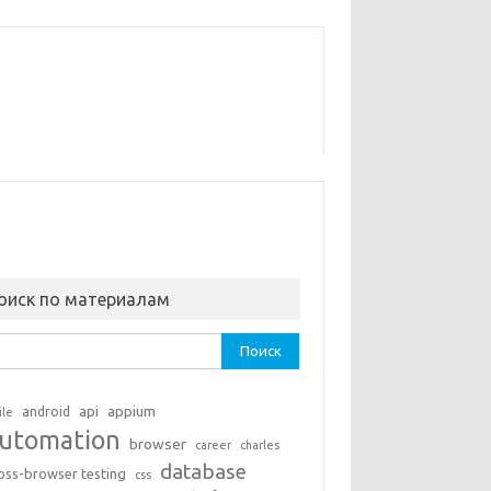
оиск по материалам
ти:
api
appium
android
ile
utomation
browser
career
charles
database
oss-browser testing
css