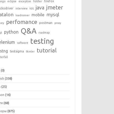
firefox
ango
eclipse
exception
fiddler
jmeter
java
ckodriver
ios
interview
atalon
mysql
mobile
loadrunner
perfomance
postman
key
proxy
Q&A
python
qt
roadmap
testing
elenium
software
tutorial
estng
testsigma
tkinter
terfall
+
(0)
ish
(338)
a
(25)
hon
(16)
ги
(68)
зоры
(875)