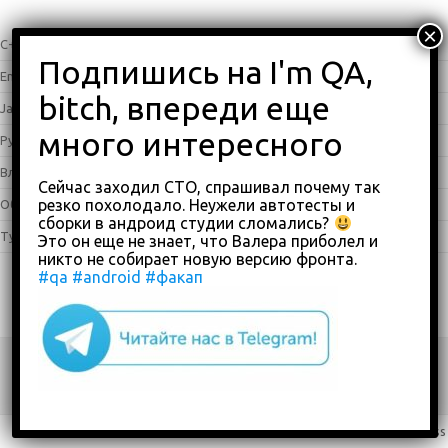
C++
(0)
English
(338)
Java
(25)
Python
(16)
Влоги
(68)
Сейчас заходил СТО, спрашивал почему так
резко похолодало. Неужели автотесты и
Обзоры
(875)
сборки в андроид студии сломались?
Туториалы
(23)
Это он еще не знает, что Валера приболел и
никто не собирает новую версию фронта.
#qa
#android
#факап
Copyright 2018-2023
custom footer text right
Iconic One
Theme | Powered by
Wordpress