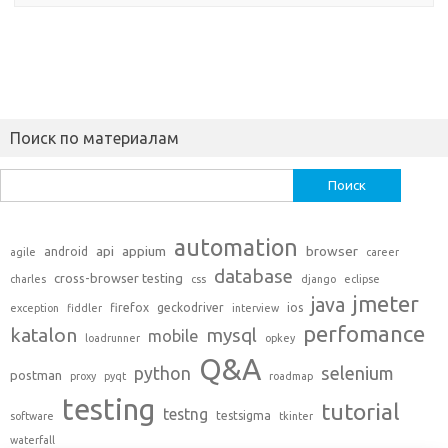
Поиск по материалам
Найти:
automation
api
appium
browser
android
agile
career
database
cross-browser testing
charles
css
django
eclipse
jmeter
java
firefox
geckodriver
ios
exception
fiddler
interview
perfomance
katalon
mysql
mobile
loadrunner
opkey
Q&A
python
selenium
postman
proxy
pyqt
roadmap
testing
tutorial
testng
testsigma
software
tkinter
waterfall