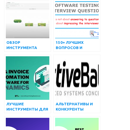
БИЗНЕС-
ПРОЦЕССАМИ |
ИНСТРУМЕНТЫ BPM
ОБЗОР
150+ ЛУЧШИХ
ИНСТРУМЕНТА
ВОПРОСОВ И
АВТОМАТИЗАЦИИ
ОТВЕТОВ НА
РАБОЧЕЙ НАГРУЗКИ
ИНТЕРВЬЮ О
REDWOOD: ЧЕГО
ТЕСТИРОВАНИИ
ОЖИДАТЬ ОТ
ПРОГРАММНОГО
ПОПУЛЯРНОГО
ОБЕСПЕЧЕНИЯ
ИНСТРУМЕНТА
АВТОМАТИЗАЦИИ
РАБОЧЕЙ НАГРУЗКИ
(WLA) В 2022 ГОДУ
ЛУЧШИЕ
АЛЬТЕРНАТИВЫ И
ИНСТРУМЕНТЫ ДЛЯ
КОНКУРЕНТЫ
АВТОМАТИЗАЦИИ
REDWOOD В 2022
AP И СЧЕТОВ ДЛЯ
ГОДУ
ДИНАМИКИ