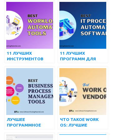
11 ЛУЧШИХ
11 ЛУЧШИХ
ИНСТРУМЕНТОВ
ПРОГРАММ ДЛЯ
АВТОМАТИЗАЦИИ
АВТОМАТИЗАЦИИ
РАБОЧИХ НАГРУЗОК
ИТ-ПРОЦЕССОВ В
(БЕСПЛАТНЫХ И
2022 ГОДУ
ПЛАТНЫХ) НА 2022
ГОД
ЛУЧШЕЕ
ЧТО ТАКОЕ WORK
ПРОГРАММНОЕ
OS: ЛУЧШИЕ
ОБЕСПЕЧЕНИЕ ДЛЯ
ПОСТАВЩИКИ WORK
УПРАВЛЕНИЯ
OS В 2022 ГОДУ