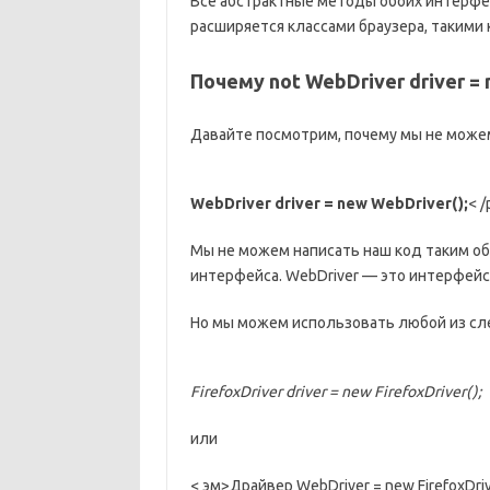
Все абстрактные методы обоих интерфей
расширяется классами браузера, такими ка
Почему not WebDriver driver =
Давайте посмотрим, почему мы не може
WebDriver driver = new WebDriver();
< /
Мы не можем написать наш код таким об
интерфейса. WebDriver — это интерфейс
Но мы можем использовать любой из сл
FirefoxDriver driver = new FirefoxDriver();
или
< эм>Драйвер WebDriver = new FirefoxDrive