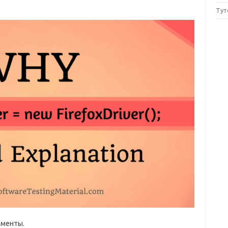
Тут
оменты.