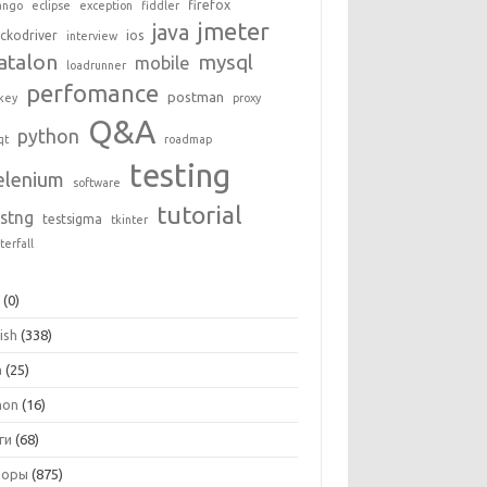
firefox
ango
eclipse
exception
fiddler
jmeter
java
ckodriver
ios
interview
atalon
mysql
mobile
loadrunner
perfomance
postman
key
proxy
Q&A
python
qt
roadmap
testing
elenium
software
tutorial
estng
testsigma
tkinter
terfall
+
(0)
ish
(338)
a
(25)
hon
(16)
ги
(68)
зоры
(875)