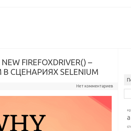
 NEW FIREFOXDRIVER() –
В СЦЕНАРИЯХ SELENIUM
П
Нет комментариев
Най
ag
a
cr