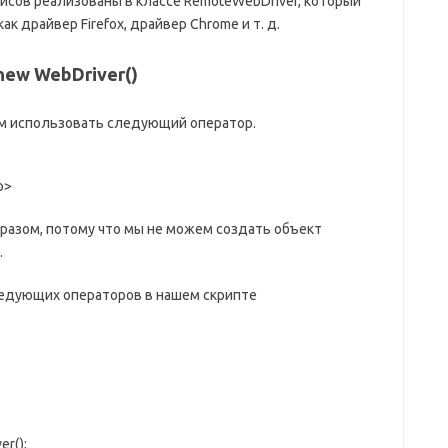
сов реализованы в классе RemoteWebDriver, который
к драйвер Firefox, драйвер Chrome и т. д.
 new WebDriver()
м использовать следующий оператор.
p>
разом, потому что мы не можем создать объект
.
едующих операторов в нашем скрипте
r();