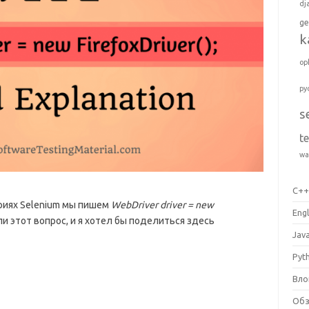
dj
ge
k
op
py
s
t
wa
C+
ариях Selenium мы пишем
WebDriver driver = new
Engl
и этот вопрос, и я хотел бы поделиться здесь
Jav
Pyt
Вло
Об