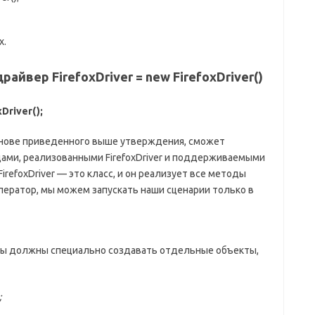
х.
йвер FirefoxDriver = new FirefoxDriver()
Driver();
 основе приведенного выше утверждения, сможет
ами, реализованными FirefoxDriver и поддерживаемыми
FirefoxDriver — это класс, и он реализует все методы
ператор, мы можем запускать наши сценарии только в
 мы должны специально создавать отдельные объекты,
;