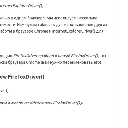
ternetExplorerDriver();
олько в одном браузере. Мы используем несколько
тимости. Нам нужна гибкость для использования других
работы в браузере Chrome и InternetExplorerDriver() для
помощью
FirefoxDriver драйвер = новый FirefoxDriver();
тот
уска браузера Chrome (вам нужно переименовать его)
w FirefoxDriver()
er();
уем «
Webdriver driver = new FirefoxDriver();
»