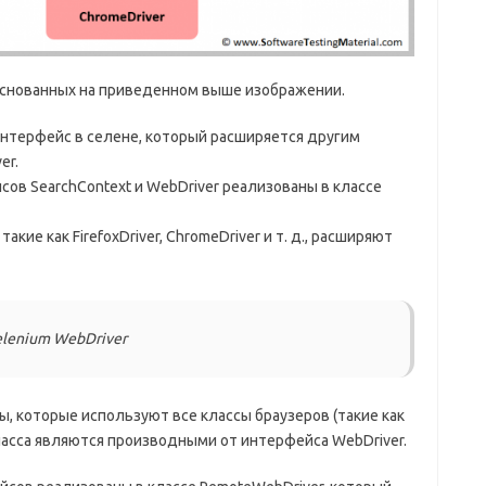
снованных на приведенном выше изображении.
интерфейс в селене, который расширяется другим
er.
ов SearchContext и WebDriver реализованы в классе
акие как FirefoxDriver, ChromeDriver и т. д., расширяют
elenium WebDriver
, которые используют все классы браузеров (такие как
ы класса являются производными от интерфейса WebDriver.