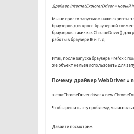
Драйвер InternetExplorerDriver = новый In
Мы не просто запускаем наши скрипты т
браузеров для кросс-браузерной совмес
браузеров, таких как ChromeDriver() для 
работы в браузере IE и т. д.
Итак, после запуска браузера Firefox с 
же объект нельзя использовать для зап
Почему драйвер WebDriver = ne
< em>ChromeDriver driver = new ChromeDriv
Чтобы решить эту проблему, мы использ
Давайте посмотрим.