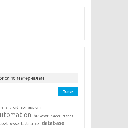
оиск по материалам
ти:
api
appium
android
ile
utomation
browser
career
charles
database
oss-browser testing
css