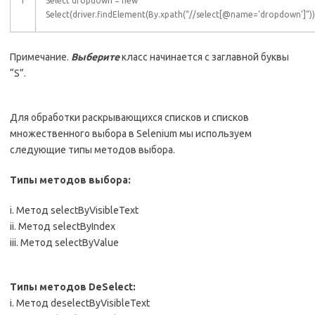
1
Select dropdown = new
Select(driver.findElement(By.xpath(“//select[@name='dropdown']”))
Примечание.
Выберите
класс начинается с заглавной буквы
“S”.
Для обработки раскрывающихся списков и списков
множественного выбора в Selenium мы используем
следующие типы методов выбора.
Типы методов выбора:
i. Метод selectByVisibleText
ii. Метод selectByIndex
iii. Метод selectByValue
Типы методов DeSelect:
i. Метод deselectByVisibleText