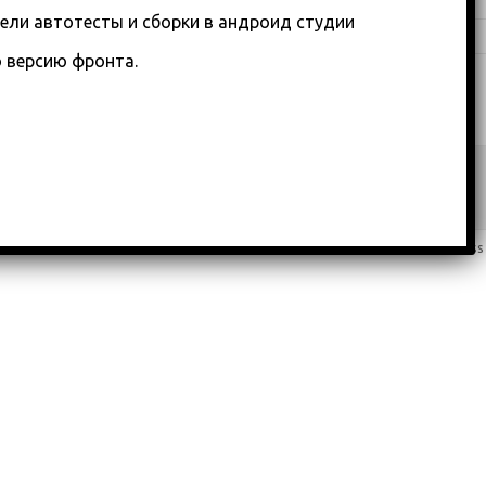
Обзоры
(875)
ели автотесты и сборки в андроид студии
Туториалы
(23)
ю версию фронта.
Copyright 2018-2023
custom footer text right
Iconic One
Theme | Powered by
Wordpress