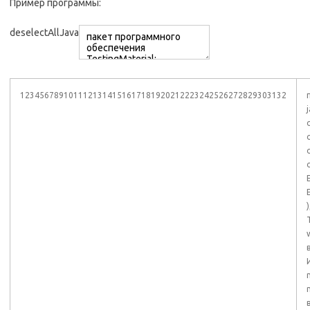
Пример программы:
deselectAllJava
1234567891011121314151617181920212223242526272829303132