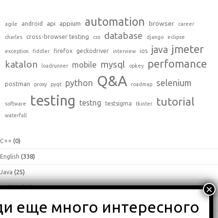
automation
api
appium
browser
android
agile
career
database
cross-browser testing
charles
css
django
eclipse
jmeter
java
firefox
geckodriver
ios
exception
fiddler
interview
perfomance
katalon
mysql
mobile
loadrunner
opkey
Q&A
python
selenium
postman
proxy
pyqt
roadmap
testing
tutorial
testng
testsigma
software
tkinter
waterfall
C++
(0)
English
(338)
Java
(25)
Python
(16)
Влоги
(68)