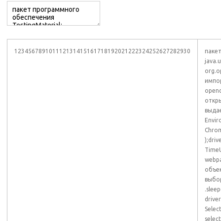
123456789101112131415161718192021222324252627282930
пакет
java.
org.o
импор
openq
откры
выдае
Envir
Chrom
);dri
TimeU
webpa
объе
выбо
.slee
drive
Selec
selec