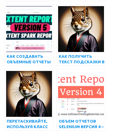
СЕЛЕКТОРУ CSS В
ИСПОЛЬЗОВАНИЕМ
SELENIUM
SELENIUM
WEBDRIVER [БЕЗ
WEBDRIVER
ИСПОЛЬЗОВАНИЯ
КАКИХ-ЛИБО
ИНСТРУМЕНТОВ]
КАК СОЗДАВАТЬ
КАК ПОЛУЧИТЬ
ОБЪЕМНЫЕ ОТЧЕТЫ
ТЕКСТ ПОДСКАЗКИ В
В SELENIUM
SELENIUM
WEBDRIVER
WEBDRIVER |
[ОБНОВЛЕНИЕ 2022]
МАТЕРИАЛ ДЛЯ
ТЕСТИРОВАНИЯ
ПРОГРАММНОГО
ОБЕСПЕЧЕНИЯ
ПЕРЕТАСКИВАЙТЕ,
ОБЪЕМ ОТЧЕТОВ
ИСПОЛЬЗУЯ КЛАСС
SELENIUM ВЕРСИЯ 4 –
ДЕЙСТВИЙ В
МАТЕРИАЛ ДЛЯ