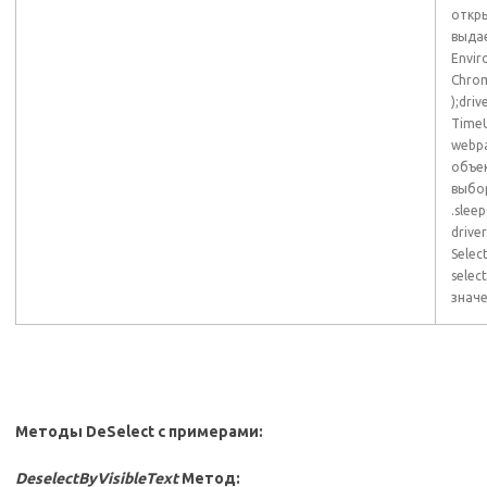
откры
выдае
Envir
Chrom
);dri
TimeU
webpa
объе
выбо
.slee
drive
Selec
selec
значе
Методы DeSelect с примерами:
DeselectByVisibleText
Метод: