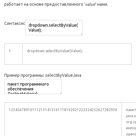
работает на основе предоставленного '
value
' нами.
Синтаксис
1
dropdown.selectByValue(Value);
Пример программы: selectByValueJava
123456789101112131415161718192021222324252627282930
пакет
java.
org.o
импор
openq