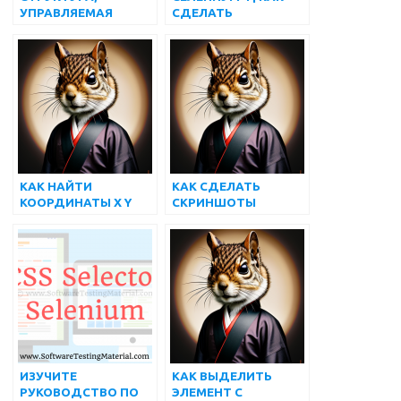
УПРАВЛЯЕМАЯ
СДЕЛАТЬ
ДАННЫМИ, В
СКРИНШОТ ПОЛНОЙ
SELENIUM
СТРАНИЦЫ С
WEBDRIVER |
ИСПОЛЬЗОВАНИЕМ
МАТЕРИАЛ ДЛЯ
SELENIUM 4
ТЕСТИРОВАНИЯ
ПРОГРАММНОГО
ОБЕСПЕЧЕНИЯ
КАК НАЙТИ
КАК СДЕЛАТЬ
КООРДИНАТЫ X Y
СКРИНШОТЫ
ВЕБ-ЭЛЕМЕНТОВ,
СБОЙНЫХ ТЕСТ-
ИСПОЛЬЗУЯ
СЛУЧАЕВ С
SELENIUM
ИСПОЛЬЗОВАНИЕМ
WEBDRIVER
SELENIUM
WEBDRIVER
ИЗУЧИТЕ
КАК ВЫДЕЛИТЬ
РУКОВОДСТВО ПО
ЭЛЕМЕНТ С