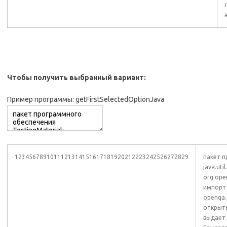
Чтобы получить выбранный вариант:
Пример программы: getFirstSelectedOptionJava
1234567891011121314151617181920212223242526272829
пакет п
java.ut
org.ope
импорт 
openqa.
открыты
выдает 