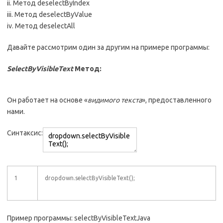
ii. Метод deselectByIndex
iii. Метод deselectByValue
iv. Метод deselectAll
Давайте рассмотрим один за другим на примере программы:
SelectByVisibleText
Метод:
Он работает на основе «
видимого текста
», предоставленного
нами.
Синтаксис:
1
dropdown.selectByVisibleText();
Пример программы: selectByVisibleTextJava