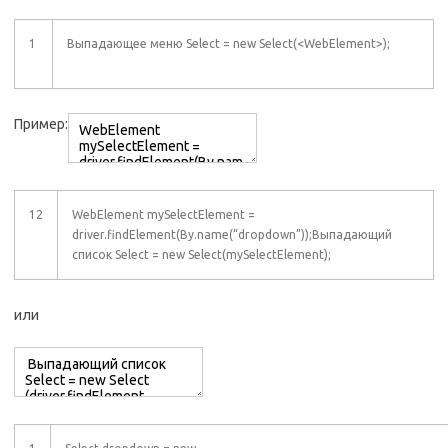
1
Выпадающее меню Select = new Select(<WebElement>);
Пример:
12
WebElement mySelectElement =
driver.findElement(By.name(“dropdown”));Выпадающий
список Select = new Select(mySelectElement);
или