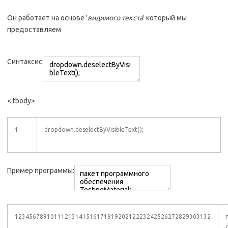
Он работает на основе '
видимого текста
' который мы
предоставляем
Синтаксис:
< tbody>
1
dropdown.deselectByVisibleText();
Пример программы:
1234567891011121314151617181920212223242526272829303132