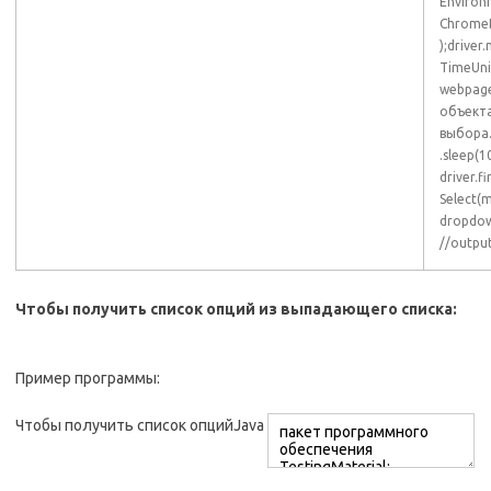
Environ
ChromeD
);driver
TimeUni
webpage
объекта
выбора
.sleep(
driver.f
Select(
dropdown
//output
Чтобы получить список опций из выпадающего списка:
Пример программы:
Чтобы получить список опцийJava