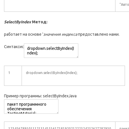
“Авто
SelectByIndex
Метод:
работает на основе '
значения индекса
предоставлено нами.
Синтаксис
1
dropdown.selectByIndex(Index);
Пример программы: selectByIndexJava
123456789101112131415161718192021222324252627282930
пакет