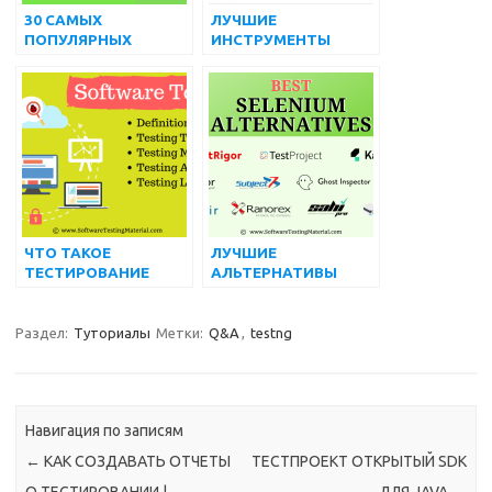
30 САМЫХ
ЛУЧШИЕ
ПОПУЛЯРНЫХ
ИНСТРУМЕНТЫ
ВОПРОСОВ И
УПРАВЛЕНИЯ
ОТВЕТОВ НА
ТЕСТИРОВАНИЕМ
ИНТЕРВЬЮ
(БЕСПЛАТНЫЕ И
ПЛАТНЫЕ) НА 2022
ГОД
ЧТО ТАКОЕ
ЛУЧШИЕ
ТЕСТИРОВАНИЕ
АЛЬТЕРНАТИВЫ
ПРОГРАММНОГО
СЕЛЕНА
ОБЕСПЕЧЕНИЯ | ВСЕ,
(БЕСПЛАТНЫЕ И
ЧТО ВЫ ДОЛЖНЫ
ПЛАТНЫЕ) В 2022
Раздел:
Туториалы
Метки:
Q&A
,
testng
ЗНАТЬ
ГОДУ
Навигация по записям
←
КАК СОЗДАВАТЬ ОТЧЕТЫ
ТЕСТПРОЕКТ ОТКРЫТЫЙ SDK
О ТЕСТИРОВАНИИ |
ДЛЯ JAVA
→