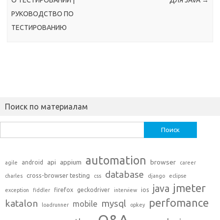
РУКОВОДСТВО ПО
ТЕСТИРОВАНИЮ
Поиск по материалам
Найти:
automation
api
appium
browser
android
agile
career
database
cross-browser testing
charles
css
django
eclipse
jmeter
java
firefox
geckodriver
ios
exception
fiddler
interview
perfomance
katalon
mysql
mobile
loadrunner
opkey