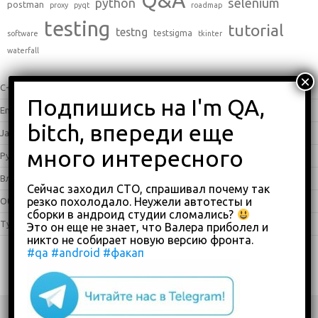
Q&A
python
selenium
postman
proxy
pyqt
roadmap
testing
tutorial
testng
testsigma
software
tkinter
waterfall
C++
(0)
English
(338)
Java
(25)
Python
(16)
Влоги
(68)
Сейчас заходил СТО, спрашивал почему так
резко похолодало. Неужели автотесты и
Обзоры
(875)
сборки в андроид студии сломались?
Туториалы
(23)
Это он еще не знает, что Валера приболел и
никто не собирает новую версию фронта.
#qa
#android
#факап