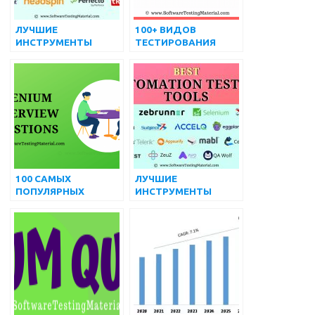
ЛУЧШИЕ
100+ ВИДОВ
ИНСТРУМЕНТЫ
ТЕСТИРОВАНИЯ
ТЕСТИРОВАНИЯ
ПРОГРАММНОГО
МОБИЛЬНЫХ
ОБЕСПЕЧЕНИЯ –
ПРИЛОЖЕНИЙ В 2024
ПОЛНЫЙ СПИСОК
ГОДУ ДЛЯ ANDROID
И IOS
100 САМЫХ
ЛУЧШИЕ
ПОПУЛЯРНЫХ
ИНСТРУМЕНТЫ
ПРОДВИНУТЫХ
АВТОМАТИЗИРОВАН
ВОПРОСОВ И
НОГО
ОТВЕТОВ НА
ТЕСТИРОВАНИЯ
ИНТЕРВЬЮ ПО
(БЕСПЛАТНЫЕ И
SELENIUM
ПЛАТНЫЕ) | август
2022 г.