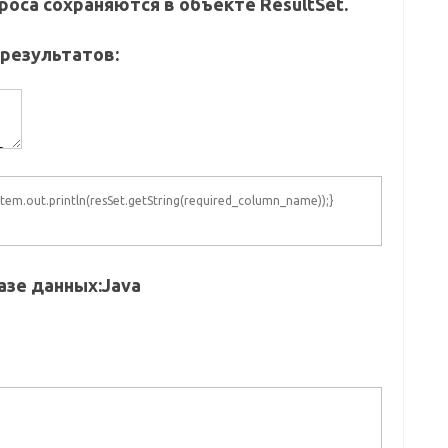
оса сохраняются в объекте ResultSet.
 результатов:
stem.out.println(resSet.getString(required_column_name));}
азе данных:
Java