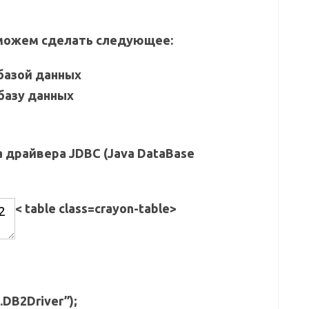
 можем сделать следующее:
базой данных
базу данных
 драйвера JDBC (Java DataBase
< table class=crayon-table>
.DB2Driver”);