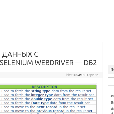
 ДАННЫХ С
ELENIUM WEBDRIVER — DB2
П
Нет комментариев
Най
ag
a
ch