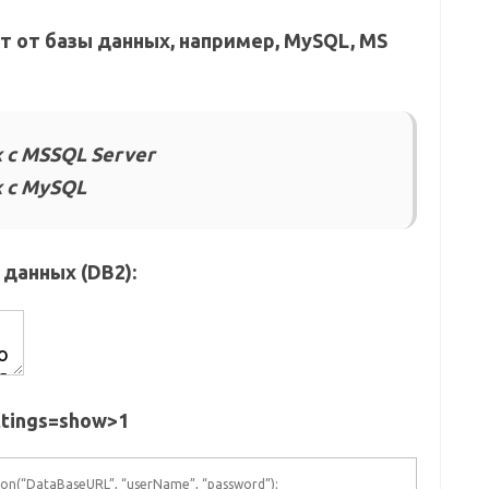
т от базы данных, например, MySQL, MS
 с MSSQL Server
 с MySQL
 данных (DB2):
ttings=show>1
on(“DataBaseURL”, “userName”, “password”);