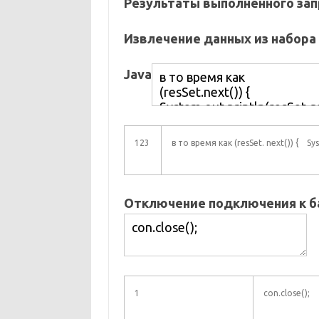
Результаты выполненного запр
Извлечение данных из набора
Java
123
в то время как (resSet. next()) { Sy
Отключение подключения к б
1
con.close();