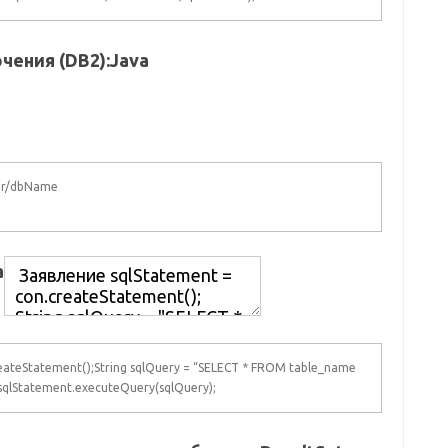
чения (DB2):
Java
ber/dbName
a
ateStatement();String sqlQuery = “SELECT * FROM table_name
 sqlStatement.executeQuery(sqlQuery);