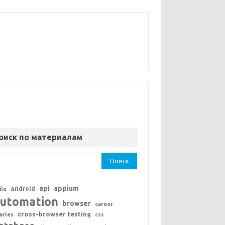
оиск по материалам
ти:
api
appium
android
ile
utomation
browser
career
cross-browser testing
arles
css