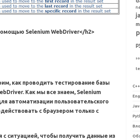
d
fi
j
m
p
помощью Selenium WebDriver<
/h2>
p
so
t
рим, как проводить тестирование базы
C+
bDriver. Как мы все знаем, Selenium
Eng
для автоматизации пользовательского
Jav
действовать с браузером только с
Pyt
Вл
 с ситуацией, чтобы получить данные из
Об