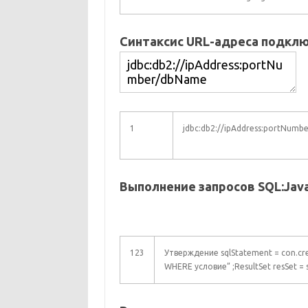
Синтаксис URL-адреса подклю
1
jdbc:db2://ipAddress:portNum
Выполнение запросов SQL:
Jav
123
Утверждение sqlStatement = con.cre
WHERE условие” ;ResultSet resSet =