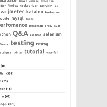
atabase
django
eclipse
exception
firefox
geckodriver
ios
ddler
interview
jmeter
ava
katalon
loadrunner
mysql
obile
opkey
erfomance
postman
proxy
pyqt
Q&A
ython
selenium
roadmap
testing
testng
ftware
tutorial
estsigma
tkinter
waterfall
+
(0)
lish
(338)
a
(25)
hon
(16)
оги
(68)
зоры
(875)