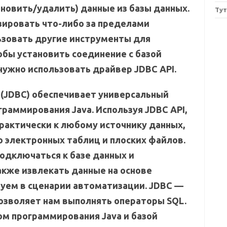
бновить/удалить) данные из базы данных.
Ту
зировать что-либо за пределами
льзовать другие инструменты для
обы установить соединение с базой
 нужно использовать драйвер JDBC API.
ty (JDBC) обеспечивает универсальный
граммирования Java. Используя JDBC API,
рактически к любому источнику данных,
о электронных таблиц и плоских файлов.
одключаться к базе данных и
акже извлекать данные на основе
зуем в сценарии автоматизации. JDBC —
позволяет нам выполнять операторы SQL.
ом программирования Java и базой