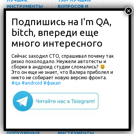
ИНСТРУМЕНТЫ
ВОПРОСОВ И
УПРАВЛЕНИЯ
ОТВЕТОВ НА
ТЕСТИРОВАНИЕМ
ИНТЕРВЬЮ О
(БЕСПЛАТНЫЕ И
ТЕСТИРОВАНИИ
ПЛАТНЫЕ) НА 2022
ПРОГРАММНОГО
ГОД
ОБЕСПЕЧЕНИЯ
Сейчас заходил СТО, спрашивал почему так
резко похолодало. Неужели автотесты и
ЛУЧШИЕ
ЛУЧШИЕ
сборки в андроид студии сломались?
ИНСТРУМЕНТЫ
ИНСТРУМЕНТЫ
Это он еще не знает, что Валера приболел и
ТЕСТИРОВАНИЯ
ТЕСТИРОВАНИЯ
никто не собирает новую версию фронта.
ВЕБ-ПРИЛОЖЕНИЙ
МОБИЛЬНЫХ
#qa
#android
#факап
(БЕСПЛАТНЫЕ И
ПРИЛОЖЕНИЙ В
ПЛАТНЫЕ) НА 2022
2024 ГОДУ ДЛЯ
ГОД
ANDROID И IOS
100 САМЫХ
ЛУЧШИЕ
ПОПУЛЯРНЫХ
ИНСТРУМЕНТЫ