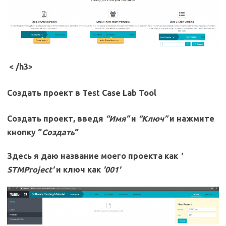
< /h3>
Создать проект в Test Case Lab Tool
Создать проект, введя
“Имя”
и
“Ключ”
и нажмите
кнопку “
Создать
“
Здесь я даю название моего проекта как
'
STMProject'
и ключ как
'001'