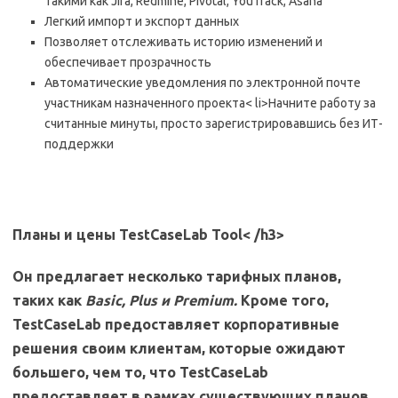
такими как Jira, Redmine, Pivotal, YouTrack, Asana
Легкий импорт и экспорт данных
Позволяет отслеживать историю изменений и
обеспечивает прозрачность
Автоматические уведомления по электронной почте
участникам назначенного проекта< li>Начните работу за
считанные минуты, просто зарегистрировавшись без ИТ-
поддержки
Планы и цены TestCaseLab Tool
< /h3>
Он предлагает несколько тарифных планов,
таких как
Basic, Plus и Premium.
Кроме того,
TestCaseLab предоставляет корпоративные
решения своим клиентам, которые ожидают
большего, чем то, что TestCaseLab
предоставляет в рамках существующих планов.