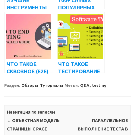
ЛУЧШИЕ
100+ САМЫХ
ИНСТРУМЕНТЫ
ПОПУЛЯРНЫХ
УПРАВЛЕНИЯ
ВОПРОСОВ И
ТЕСТИРОВАНИЕ
ОТВЕТОВ НА
М (БЕСПЛАТНЫЕ
ИНТЕРВЬЮ по
И ПЛАТНЫЕ) НА
SQL
2022 ГОД
ЧТО ТАКОЕ
ЧТО ТАКОЕ
СКВОЗНОЕ (E2E)
ТЕСТИРОВАНИЕ
ТЕСТИРОВАНИЕ?
ПРОГРАММНОГО
| ПОДРОБНОЕ
ОБЕСПЕЧЕНИЯ |
Раздел:
Обзоры
Туториалы
Метки:
Q&A
,
testing
РУКОВОДСТВО
ВСЕ, ЧТО ВЫ
ДОЛЖНЫ ЗНАТЬ
Навигация по записям
←
ОБЪЕКТНАЯ МОДЕЛЬ
ПАРАЛЛЕЛЬНОЕ
СТРАНИЦЫ С PAGE
ВЫПОЛНЕНИЕ ТЕСТА В