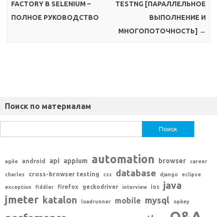
FACTORY В SELENIUM –
TESTNG [ПАРАЛЛЕЛЬНОЕ
ПОЛНОЕ РУКОВОДСТВО
ВЫПОЛНЕНИЕ И
МНОГОПОТОЧНОСТЬ]
→
Поиск по материалам
Найти:
automation
api
appium
browser
android
agile
career
database
cross-browser testing
charles
css
django
eclipse
java
firefox
geckodriver
ios
exception
fiddler
interview
jmeter
katalon
mysql
mobile
loadrunner
opkey
Q&A