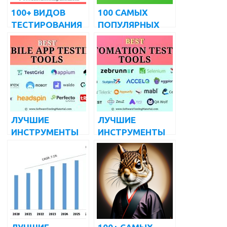
100+ ВИДОВ
100 САМЫХ
ТЕСТИРОВАНИЯ
ПОПУЛЯРНЫХ
ПРОГРАММНОГО
ПРОДВИНУТЫХ
ОБЕСПЕЧЕНИЯ –
ВОПРОСОВ И
ПОЛНЫЙ
ОТВЕТОВ НА
СПИСОК
ИНТЕРВЬЮ ПО
SELENIUM
ЛУЧШИЕ
ЛУЧШИЕ
ИНСТРУМЕНТЫ
ИНСТРУМЕНТЫ
ТЕСТИРОВАНИЯ
АВТОМАТИЗИРО
МОБИЛЬНЫХ
ВАННОГО
ПРИЛОЖЕНИЙ В
ТЕСТИРОВАНИЯ
2024 ГОДУ ДЛЯ
(БЕСПЛАТНЫЕ И
ANDROID И IOS
ПЛАТНЫЕ) |
август 2022 г.