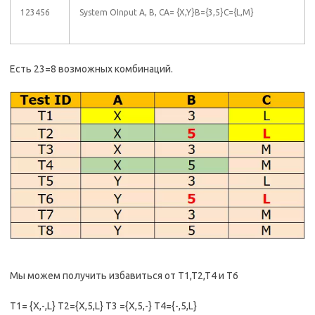
123456
System OInput A, B, CA= {X,Y}B={3,5}C={L,M}
Есть 23=8 возможных комбинаций.
Мы можем получить избавиться от T1,T2,T4 и T6
T1= {X,-,L} T2={X,5,L} T3 ={X,5,-} T4={-,5,L}