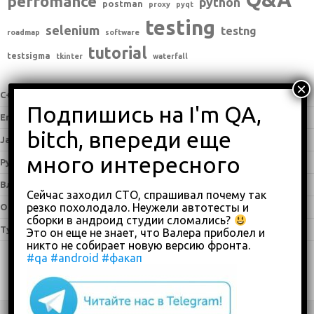
perfomance
python
postman
proxy
pyqt
testing
selenium
testng
roadmap
software
tutorial
testsigma
tkinter
waterfall
C++
(0)
English
(338)
Java
(25)
Python
(16)
Влоги
(68)
Сейчас заходил СТО, спрашивал почему так
резко похолодало. Неужели автотесты и
Обзоры
(875)
сборки в андроид студии сломались?
Туториалы
(23)
Это он еще не знает, что Валера приболел и
никто не собирает новую версию фронта.
#qa
#android
#факап