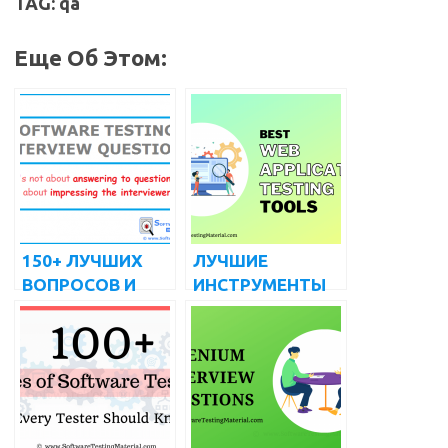
TAG: qa
Еще Об Этом:
150+ ЛУЧШИХ
ЛУЧШИЕ
ВОПРОСОВ И
ИНСТРУМЕНТЫ
ОТВЕТОВ НА
ТЕСТИРОВАНИЯ
ИНТЕРВЬЮ О
ВЕБ-
ТЕСТИРОВАНИИ
ПРИЛОЖЕНИЙ
ПРОГРАММНОГО
(БЕСПЛАТНЫЕ И
ОБЕСПЕЧЕНИЯ
ПЛАТНЫЕ) НА
2022 ГОД