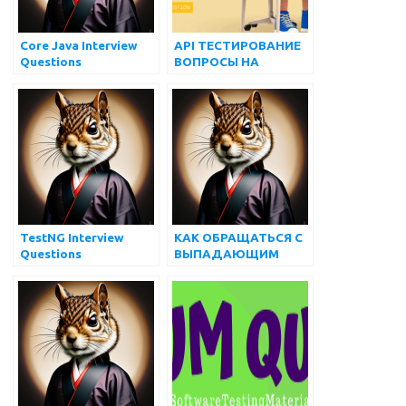
Core Java Interview
API ТЕСТИРОВАНИЕ
Questions
ВОПРОСЫ НА
ИНТЕРВЬЮ
TestNG Interview
КАК ОБРАЩАТЬСЯ С
Questions
ВЫПАДАЮЩИМ
СПИСКОМ И
МНОЖЕСТВЕННЫМ
ВЫБОРОМ,
ИСПОЛЬЗУЯ
SELENIUM
WEBDRIVER