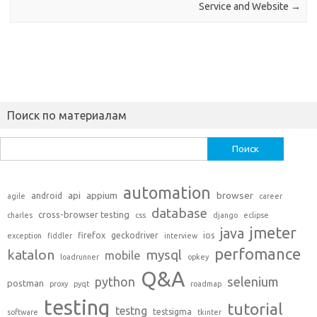
Service and Website
→
Поиск по материалам
Найти:
automation
api
appium
browser
android
agile
career
database
cross-browser testing
charles
css
django
eclipse
jmeter
java
firefox
geckodriver
ios
exception
fiddler
interview
perfomance
katalon
mysql
mobile
loadrunner
opkey
Q&A
python
selenium
postman
proxy
pyqt
roadmap
testing
tutorial
testng
testsigma
software
tkinter