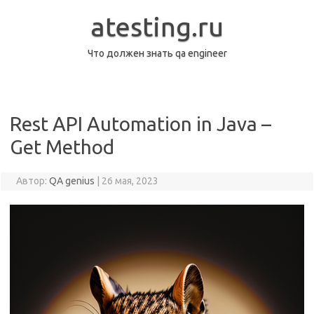
Перейти
к
atesting.ru
содержимому
Что должен знать qa engineer
Rest API Automation in Java –
Get Method
Автор:
QA genius
|
26 мая, 2023