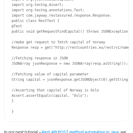
import org.testng.Assert;

import org.testng.annotations.Test;

import com.jayway.restassured.response.Response;

public class RestTest {

@Test

public void getRequestFindCapital() throws JSONException {

//make get request to fetch capital of norway

Response resp = get("http://restcountries.eu/rest/v1/name/n
//Fetching response in JSON

JSONArray jsonResponse = new JSONArray(resp.asString());

//Fetching value of capital parameter

String capital = jsonResponse.getJSONObject(0).getString("c
//Asserting that capital of Norway is Oslo

Assert.assertEquals(capital, "Oslo");

}

In our next tutorial –
Rest API POST method automation in Java
, we