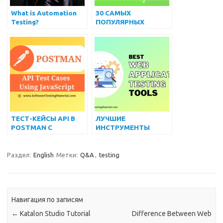
What is Automation
30 САМЫХ
Testing?
ПОПУЛЯРНЫХ
ВОПРОСОВ И
ОТВЕТОВ НА
ИНТЕРВЬЮ
ТЕСТ-КЕЙСЫ API В
ЛУЧШИЕ
POSTMAN С
ИНСТРУМЕНТЫ
ИСПОЛЬЗОВАНИЕМ
ТЕСТИРОВАНИЯ ВЕБ-
JAVASCRIPT
ПРИЛОЖЕНИЙ
(БЕСПЛАТНЫЕ И
Раздел:
English
Метки:
Q&A
,
testing
ПЛАТНЫЕ) НА 2022
ГОД
Навигация по записям
←
Katalon Studio Tutorial
Difference Between Web