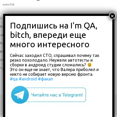
waterfall
C++
(0)
English
(338)
Java
(25)
Python
(16)
Влоги
(68)
Сейчас заходил СТО, спрашивал почему так
резко похолодало. Неужели автотесты и
Обзоры
(875)
сборки в андроид студии сломались?
Туториалы
(23)
Это он еще не знает, что Валера приболел и
никто не собирает новую версию фронта.
#qa
#android
#факап
Copyright 2018-2023
custom footer text right