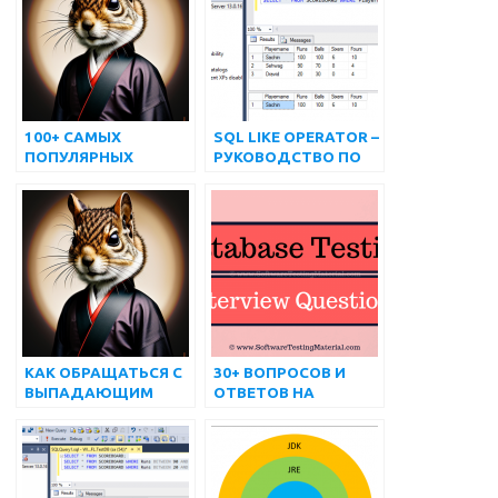
100+ САМЫХ
SQL LIKE OPERATOR –
ПОПУЛЯРНЫХ
РУКОВОДСТВО ПО
ВОПРОСОВ И
SQL | МАТЕРИАЛ
ОТВЕТОВ НА
ДЛЯ ТЕСТИРОВАНИЯ
ИНТЕРВЬЮ по SQL
ПРОГРАММНОГО
ОБЕСПЕЧЕНИЯ
КАК ОБРАЩАТЬСЯ С
30+ ВОПРОСОВ И
ВЫПАДАЮЩИМ
ОТВЕТОВ НА
СПИСКОМ И
ИНТЕРВЬЮ ПО
МНОЖЕСТВЕННЫМ
ТЕСТИРОВАНИЮ
ВЫБОРОМ,
БАЗ ДАННЫХ
ИСПОЛЬЗУЯ
(ОБНОВЛЕНО 2022 г.)
SELENIUM