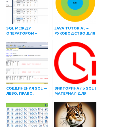
WEBDRIVER
SQL МЕЖДУ
JAVA TUTORIAL –
ОПЕРАТОРОМ –
РУКОВОДСТВО ДЛЯ
РУКОВОДСТВО ПО
НАЧИНАЮЩИХ
SQL | МАТЕРИАЛ
ДЛЯ ТЕСТИРОВАНИЯ
ПРОГРАММНОГО
ОБЕСПЕЧЕНИЯ
СОЕДИНЕНИЯ SQL —
ВИКТОРИНА по SQL |
ЛЕВО, ПРАВО,
МАТЕРИАЛ ДЛЯ
ВНУТРЕННЕЕ И
ТЕСТИРОВАНИЯ
ПОЛНОЕ ВНЕШНЕЕ
ПРОГРАММНОГО
СОЕДИНЕНИЕ — SQL
ОБЕСПЕЧЕНИЯ
TUTORIAL