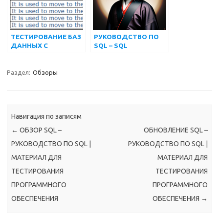
ТЕСТИРОВАНИЕ БАЗ
РУКОВОДСТВО ПО
ДАННЫХ С
SQL – SQL
ИСПОЛЬЗОВАНИЕМ
СОДЕРЖАНИЕ |
SELENIUM
МАТЕРИАЛ ДЛЯ
WEBDRIVER – MSSQL
ТЕСТИРОВАНИЯ
Раздел:
Обзоры
SERVER
ПРОГРАММНОГО
ОБЕСПЕЧЕНИЯ
Навигация по записям
←
ОБЗОР SQL –
ОБНОВЛЕНИЕ SQL –
РУКОВОДСТВО ПО SQL |
РУКОВОДСТВО ПО SQL |
МАТЕРИАЛ ДЛЯ
МАТЕРИАЛ ДЛЯ
ТЕСТИРОВАНИЯ
ТЕСТИРОВАНИЯ
ПРОГРАММНОГО
ПРОГРАММНОГО
ОБЕСПЕЧЕНИЯ
ОБЕСПЕЧЕНИЯ
→