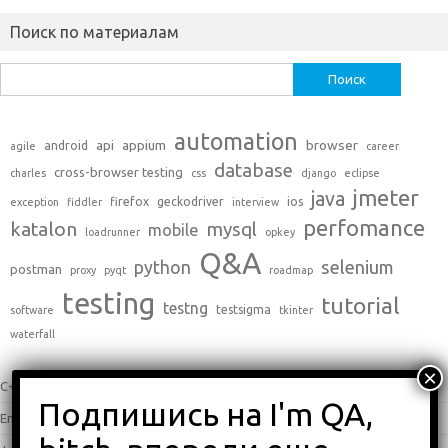
Поиск по материалам
Найти:
automation
api
appium
browser
android
agile
career
database
cross-browser testing
charles
css
django
eclipse
jmeter
java
firefox
geckodriver
ios
exception
fiddler
interview
perfomance
katalon
mysql
mobile
loadrunner
opkey
Q&A
python
selenium
postman
proxy
pyqt
roadmap
testing
tutorial
testng
testsigma
software
tkinter
waterfall
C++
(0)
English
(338)