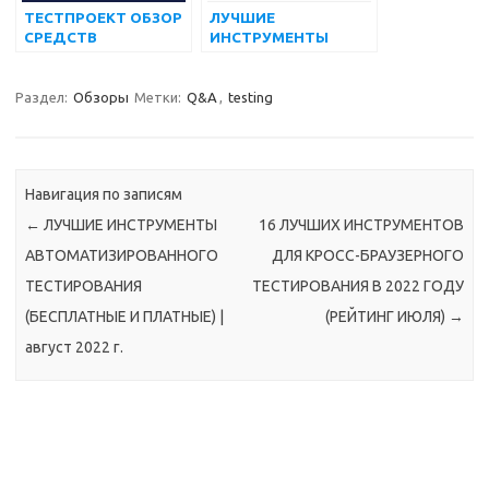
ТЕСТПРОЕКТ ОБЗОР
ЛУЧШИЕ
СРЕДСТВ
ИНСТРУМЕНТЫ
АВТОМАТИЗАЦИИ
УПРАВЛЕНИЯ
ТЕСТИРОВАНИЯ ПО
ТЕСТИРОВАНИЕМ
МАТЕРИАЛАМ ДЛЯ
(БЕСПЛАТНЫЕ И
Раздел:
Обзоры
Метки:
Q&A
,
testing
ТЕСТИРОВАНИЯ
ПЛАТНЫЕ) НА 2022
ПРОГРАММНОГО
ГОД
ОБЕСПЕЧЕНИЯ
Навигация по записям
←
ЛУЧШИЕ ИНСТРУМЕНТЫ
16 ЛУЧШИХ ИНСТРУМЕНТОВ
АВТОМАТИЗИРОВАННОГО
ДЛЯ КРОСС-БРАУЗЕРНОГО
ТЕСТИРОВАНИЯ
ТЕСТИРОВАНИЯ В 2022 ГОДУ
(БЕСПЛАТНЫЕ И ПЛАТНЫЕ) |
(РЕЙТИНГ ИЮЛЯ)
→
август 2022 г.