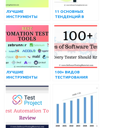
ЛУЧШИЕ
11 ОСНОВНЫХ
ИНСТРУМЕНТЫ
ТЕНДЕНЦИЙ В
ТЕСТИРОВАНИЯ ВЕБ-
ТЕСТИРОВАНИИ
ПРИЛОЖЕНИЙ
ПРОГРАММНОГО
(БЕСПЛАТНЫЕ И
ОБЕСПЕЧЕНИЯ В
ПЛАТНЫЕ) НА 2022
2022 Г.
ГОД
ЛУЧШИЕ
100+ ВИДОВ
ИНСТРУМЕНТЫ
ТЕСТИРОВАНИЯ
АВТОМАТИЗИРОВАН
ПРОГРАММНОГО
НОГО
ОБЕСПЕЧЕНИЯ –
ТЕСТИРОВАНИЯ
ПОЛНЫЙ СПИСОК
(БЕСПЛАТНЫЕ И
ПЛАТНЫЕ) | август
2022 г.