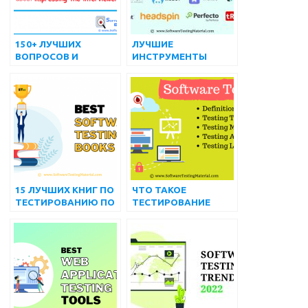
150+ ЛУЧШИХ
ЛУЧШИЕ
ВОПРОСОВ И
ИНСТРУМЕНТЫ
ОТВЕТОВ НА
ТЕСТИРОВАНИЯ
ИНТЕРВЬЮ О
МОБИЛЬНЫХ
ТЕСТИРОВАНИИ
ПРИЛОЖЕНИЙ В 2024
ПРОГРАММНОГО
ГОДУ ДЛЯ ANDROID
ОБЕСПЕЧЕНИЯ
И IOS
15 ЛУЧШИХ КНИГ ПО
ЧТО ТАКОЕ
ТЕСТИРОВАНИЮ ПО
ТЕСТИРОВАНИЕ
ДЛЯ ТЕСТЕРА В 2022
ПРОГРАММНОГО
ГОДУ
ОБЕСПЕЧЕНИЯ | ВСЕ,
ЧТО ВЫ ДОЛЖНЫ
ЗНАТЬ