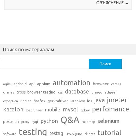
ОБЪЯСНЕНИЕ
→
Поиск по материалам
Найти:
automation
api
appium
browser
android
agile
career
database
cross-browser testing
charles
css
django
eclipse
jmeter
java
firefox
geckodriver
ios
exception
fiddler
interview
perfomance
katalon
mysql
mobile
loadrunner
opkey
Q&A
python
selenium
postman
proxy
pyqt
roadmap
testing
tutorial
testng
testsigma
software
tkinter