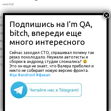
waterfall
C++
(0)
English
(338)
Java
(25)
Python
(16)
Влоги
(68)
Сейчас заходил СТО, спрашивал почему так
резко похолодало. Неужели автотесты и
Обзоры
(875)
сборки в андроид студии сломались?
Туториалы
(23)
Это он еще не знает, что Валера приболел и
никто не собирает новую версию фронта.
#qa
#android
#факап
Copyright 2018-2023
custom footer text right