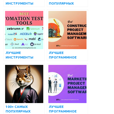
ИНСТРУМЕНТЫ
ПОПУЛЯРНЫХ
ТЕСТИРОВАНИЯ
ПРОДВИНУТЫХ
МОБИЛЬНЫХ
ВОПРОСОВ И
ПРИЛОЖЕНИЙ В 2024
ОТВЕТОВ НА
ГОДУ ДЛЯ ANDROID
ИНТЕРВЬЮ ПО
И IOS
SELENIUM
ЛУЧШИЕ
ЛУЧШЕЕ
ИНСТРУМЕНТЫ
ПРОГРАММНОЕ
АВТОМАТИЗИРОВАН
ОБЕСПЕЧЕНИЕ ДЛЯ
НОГО
УПРАВЛЕНИЯ
ТЕСТИРОВАНИЯ
СТРОИТЕЛЬНЫМИ
(БЕСПЛАТНЫЕ И
ПРОЕКТАМИ
ПЛАТНЫЕ) | август
2022 г.
100+ САМЫХ
ЛУЧШЕЕ
ПОПУЛЯРНЫХ
ПРОГРАММНОЕ