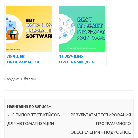
ВОПРОСОВ И
ОБЕСПЕЧЕНИЕ ДЛЯ
ОТВЕТОВ НА
УПРАВЛЕНИЯ
ИНТЕРВЬЮ по SQL
МАРКЕТИНГОВЫМИ
ПРОЕКТАМИ В 2022
ГОДУ
ЛУЧШЕЕ
15 ЛУЧШИХ
ПРОГРАММНОЕ
ПРОГРАММ ДЛЯ
ОБЕСПЕЧЕНИЕ ДЛЯ
УПРАВЛЕНИЯ ИТ-
ПРЕДОТВРАЩЕНИЯ
АКТИВАМИ В 2022
ПОТЕРИ ДАННЫХ
ГОДУ
Раздел:
Обзоры
(БЕСПЛАТНОЕ И
ПЛАТНОЕ) НА 2022
ГОД
Навигация по записям
←
8 ТИПОВ ТЕСТ-КЕЙСОВ
РЕЗУЛЬТАТЫ ТЕСТИРОВАНИЯ
ДЛЯ АВТОМАТИЗАЦИИ
ПРОГРАММНОГО
ОБЕСПЕЧЕНИЯ – ПОДРОБНОЕ