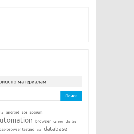
оиск по материалам
ти:
api
appium
android
ile
utomation
browser
career
charles
database
oss-browser testing
css