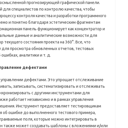
а осмысленной прогнозирующей графической панели.
 для специалистов по контролю качества, чтобы
процессу контроля качества и разработки программного
ваемо и понятно благодаря эстетическим фрагментам
рмационная панель функционирует как концентратор и
альные данные и аналитические возможности для
р текущего состояния проекта на 360°. Все, что
му для просмотра обновленных отчетов, тестовых
ошибках, аналитики и т. д.
управление дефектами
 в управлении дефектами. Это упрощает отслеживание
ивать, записывать, систематизировать и отслеживать
инхронизировать с другими инструментами для
кже работает независимо и в рамках управления
решения. Инструмент предоставляет тестировщикам
 об ошибке до выполненного тестового примера,
страиваемые поля, которые можно интегрировать в
Он также может создавать шаблоны с вложениями и/или