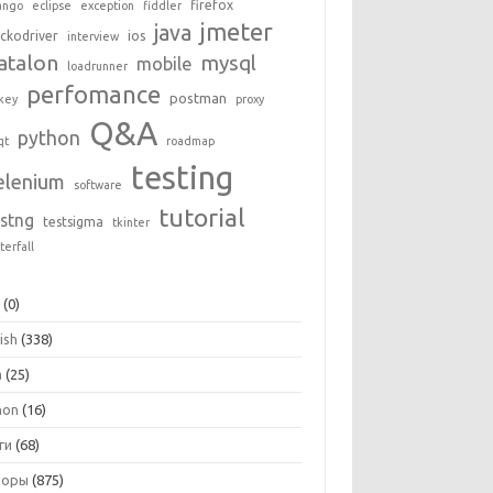
firefox
ango
eclipse
exception
fiddler
jmeter
java
ckodriver
ios
interview
atalon
mysql
mobile
loadrunner
perfomance
postman
key
proxy
Q&A
python
qt
roadmap
testing
elenium
software
tutorial
estng
testsigma
tkinter
terfall
+
(0)
ish
(338)
a
(25)
hon
(16)
ги
(68)
зоры
(875)