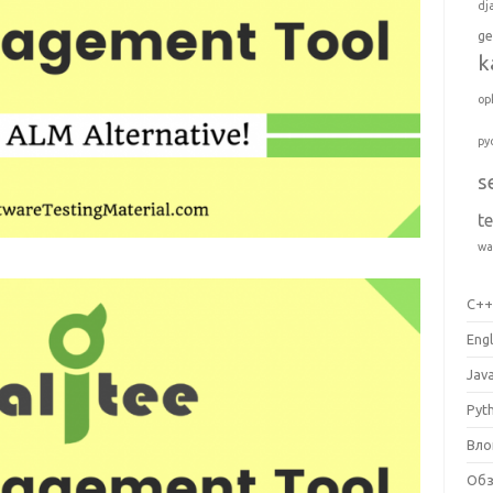
dj
ge
k
op
py
s
t
wa
C+
Engl
Jav
Pyt
Вло
Об