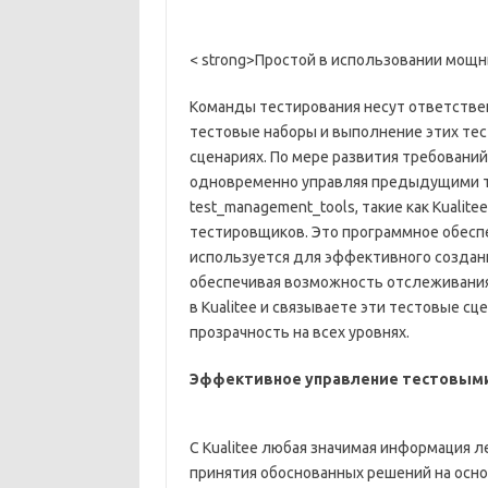
< strong>Простой в использовании мощ
Команды тестирования несут ответствен
тестовые наборы и выполнение этих тес
сценариях. По мере развития требовани
одновременно управляя предыдущими 
test_management_tools, такие как Kualit
тестировщиков. Это программное обесп
используется для эффективного создани
обеспечивая возможность отслеживания 
в Kualitee и связываете эти тестовые с
прозрачность на всех уровнях.
Эффективное управление тестовыми
С Kualitee любая значимая информация л
принятия обоснованных решений на осно