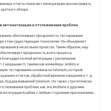
аиваемые отчеты помогают менеджерам просматривать
краткого обзора.
ами автоматизации и отслеживания проблем
ванием обеспечивает прозрачность тестирования
 при этом существующие технологии. Он объединяет
ирования в нескольких проектах. Таким образом, наш
беспечивает прозрачность всего процесса
я благодаря полной интеграции с различными
 с мощными CI, такими как конвейеры Jenkins и
зации тестирования основана на Selenium, который
зданием отчетов, обработкой времени ожидания и т. д.
еде, поддерживаемой Selenium. Он также стратегически
тслеживания проблем, как Jira, Redmine и другими.
я интеграции Kualitee с любым сторонним приложением.