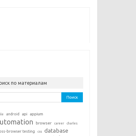
оиск по материалам
ти:
api
appium
android
ile
utomation
browser
career
charles
database
oss-browser testing
css