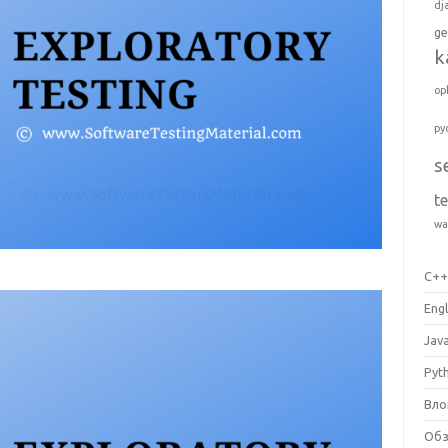
dj
ge
k
op
py
s
t
wa
C+
Engl
Jav
Pyt
Вло
Об