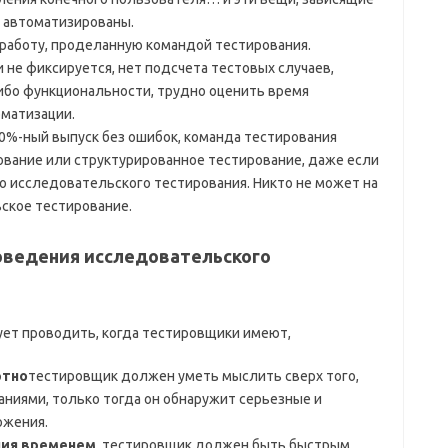
ь автоматизированы.
работу, проделанную командой тестирования.
и не фиксируется, нет подсчета тестовых случаев,
ибо функциональности, трудно оценить время
оматизации.
00%-ный выпуск без ошибок, команда тестирования
вание или структурированное тестирование, даже если
 исследовательского тестирования. Никто не может на
ское тестирование.
оведения исследовательского
ет проводить, когда тестировщики имеют,
ртно
тестировщик должен уметь мыслить сверх того,
аниями, только тогда он обнаружит серьезные и
ожения.
ния временем
, тестировщик должен быть быстрым