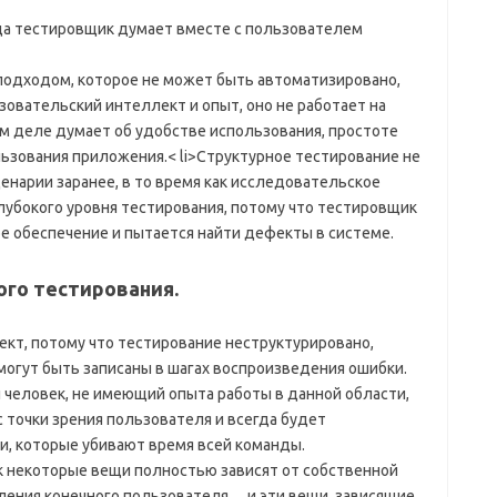
да тестировщик думает вместе с пользователем
подходом, которое не может быть автоматизировано,
зовательский интеллект и опыт, оно не работает на
ом деле думает об удобстве использования, простоте
ьзования приложения.< li>Структурное тестирование не
нарии заранее, в то время как исследовательское
лубокого уровня тестирования, потому что тестировщик
 обеспечение и пытается найти дефекты в системе.
го тестирования.
кт, потому что тестирование неструктурировано,
могут быть записаны в шагах воспроизведения ошибки.
 человек, не имеющий опыта работы в данной области,
 точки зрения пользователя и всегда будет
, которые убивают время всей команды.
к некоторые вещи полностью зависят от собственной
ления конечного пользователя… и эти вещи, зависящие