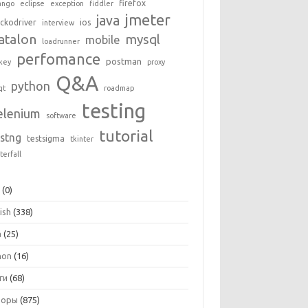
firefox
ango
eclipse
exception
fiddler
jmeter
java
ckodriver
ios
interview
atalon
mysql
mobile
loadrunner
perfomance
postman
key
proxy
Q&A
python
qt
roadmap
testing
elenium
software
tutorial
estng
testsigma
tkinter
terfall
+
(0)
ish
(338)
a
(25)
hon
(16)
ги
(68)
зоры
(875)