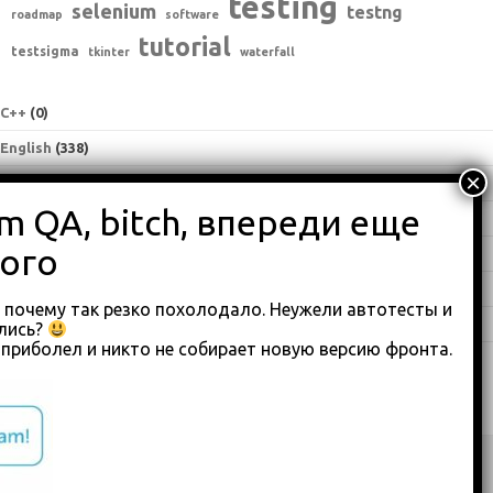
testing
selenium
testng
roadmap
software
tutorial
testsigma
tkinter
waterfall
C++
(0)
English
(338)
Java
(25)
Python
(16)
Влоги
(68)
Обзоры
(875)
 почему так резко похолодало. Неужели автотесты и
Туториалы
(23)
лись?
а приболел и никто не собирает новую версию фронта.
Copyright 2018-2023
custom footer text right