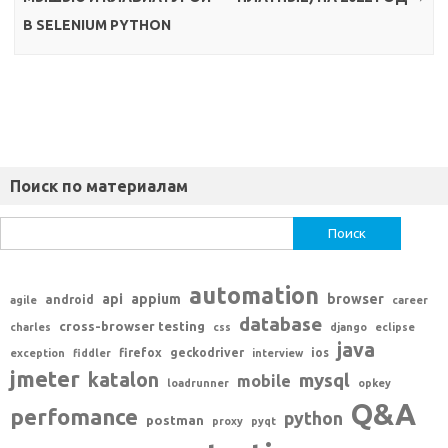
В SELENIUM PYTHON
Поиск по материалам
Найти:
automation
api
appium
browser
android
agile
career
database
cross-browser testing
charles
css
django
eclipse
java
firefox
geckodriver
ios
exception
fiddler
interview
jmeter
katalon
mysql
mobile
loadrunner
opkey
Q&A
perfomance
python
postman
proxy
pyqt