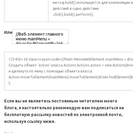
метод build() используется для компиляции в
действий в одно действие
.click().build().perform();
Или
123456< td class=crayon-code>//Main MenuWebElement mainMenu = driver
Создать объект 'action' класса Actions Actions action = new Actions(d
и щелкнуть по нему с помощью объекта класса
Action.moveToElement(mainMenu).moveToElement(driver.findElement(By.lin
);
Если вы не являетесь постоянным читателем моего
блога, я настоятельно рекомендую вам подписаться на
бесплатную рассылку новостей по электронной почте,
используя ссылку ниже.