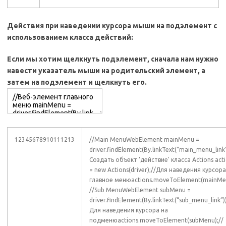
Действия при наведении курсора мыши на подэлемент с
использованием класса действий:
Если мы хотим щелкнуть подэлемент, сначала нам нужно
навести указатель мыши на родительский элемент, а
затем на подэлемент и щелкнуть его.
12345678910111213
//Main MenuWebElement mainMenu =
driver.findElement(By.linkText(“main_menu_link”
Создать объект 'действие' класса Actions act
= new Actions(driver);//Для наведения курсора
главное менюactions.moveToElement(mainMen
//Sub MenuWebElement subMenu =
driver.findElement(By.linkText(“sub_menu_link”))
Для наведения курсора на
подменюactions.moveToElement(subMenu);//