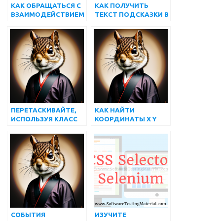
КАК ОБРАЩАТЬСЯ С
КАК ПОЛУЧИТЬ
ВЗАИМОДЕЙСТВИЕМ
ТЕКСТ ПОДСКАЗКИ В
С МЫШЬЮ И
SELENIUM
КЛАВИАТУРОЙ В
WEBDRIVER |
SELENIUM PYTHON
МАТЕРИАЛ ДЛЯ
ТЕСТИРОВАНИЯ
ПРОГРАММНОГО
ОБЕСПЕЧЕНИЯ
ПЕРЕТАСКИВАЙТЕ,
КАК НАЙТИ
ИСПОЛЬЗУЯ КЛАСС
КООРДИНАТЫ X Y
ДЕЙСТВИЙ В
ВЕБ-ЭЛЕМЕНТОВ,
SELENIUM
ИСПОЛЬЗУЯ
WEBDRIVER
SELENIUM
WEBDRIVER
СОБЫТИЯ
ИЗУЧИТЕ