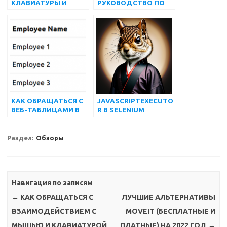
КЛАВИАТУРЫ И
РУКОВОДСТВО ПО
МЫШИ С
СЕЛЕКТОРУ CSS В
ИСПОЛЬЗОВАНИЕМ
SELENIUM
SELENIUM ACTIONS
WEBDRIVER [БЕЗ
CLASS
ИСПОЛЬЗОВАНИЯ
КАКИХ-ЛИБО
ИНСТРУМЕНТОВ]
КАК ОБРАЩАТЬСЯ С
JAVASCRIPTEXECUTO
ВЕБ-ТАБЛИЦАМИ В
R В SELENIUM
SELENIUM PYTHON
WEBDRIVER,
МЕТОДЫ С
ПРИМЕРАМИ
Раздел:
Обзоры
Навигация по записям
←
КАК ОБРАЩАТЬСЯ С
ЛУЧШИЕ АЛЬТЕРНАТИВЫ
ВЗАИМОДЕЙСТВИЕМ С
MOVEIT (БЕСПЛАТНЫЕ И
МЫШЬЮ И КЛАВИАТУРОЙ
ПЛАТНЫЕ) НА 2022 ГОД
→