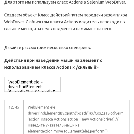
Для этого мы используем класс Actions в Selenium WebDriver.
Создаем объект Класс действий путем передачи экземпляра
WebDriver. С объектом класса Actions водитель переходит в
главное меню, а затем в подменю и нажимает на него.
Давайте рассмотрим несколько сценариев.
Действия при наведении мыши на элемент с
использованием класса Actions:< /сильный>
12345
WebElement ele =
driver.findElement(By.xpath(“xpath”));//Создать объект
'action' класса Actions action = new Actions(driver);//
Наведите указатель мыши на
elementaction.moveToElement(ele).perform( );