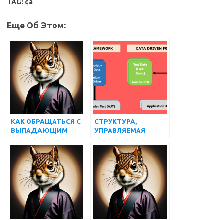
TAG: qa
Еще Об Этом:
КАК ОБРАЩАТЬСЯ С
СТРУКТУРА,
ВЫПАДАЮЩИМ
УПРАВЛЯЕМАЯ
СПИСКОМ И
ДАННЫМИ, В
МНОЖЕСТВЕННЫМ
SELENIUM
ВЫБОРОМ,
WEBDRIVER |
ИСПОЛЬЗУЯ
МАТЕРИАЛ ДЛЯ
SELENIUM
ТЕСТИРОВАНИЯ
WEBDRIVER
ПРОГРАММНОГО
ОБЕСПЕЧЕНИЯ