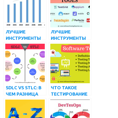
ПРИЛОЖЕНИЙ
ОТВЕТОВ НА
(БЕСПЛАТНЫЕ И
ИНТЕРВЬЮ ПО
ПЛАТНЫЕ) НА
SELENIUM
2022 ГОД
ЛУЧШИЕ
ЛУЧШИЕ
ИНСТРУМЕНТЫ
ИНСТРУМЕНТЫ
УПРАВЛЕНИЯ
ТЕСТИРОВАНИЯ
ТЕСТИРОВАНИЕ
МОБИЛЬНЫХ
М (БЕСПЛАТНЫЕ
ПРИЛОЖЕНИЙ В
И ПЛАТНЫЕ) НА
2024 ГОДУ ДЛЯ
2022 ГОД
ANDROID И IOS
SDLC VS STLC: В
ЧТО ТАКОЕ
ЧЕМ РАЗНИЦА
ТЕСТИРОВАНИЕ
ПРОГРАММНОГО
ОБЕСПЕЧЕНИЯ |
ВСЕ, ЧТО ВЫ