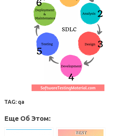
TAG: qa
Еще Об Этом: