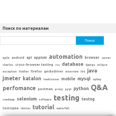
Поиск по материалам
Найти:
automation
api
appium
browser
android
agile
career
database
cross-browser testing
charles
css
django
eclipse
java
firefox
geckodriver
ios
exception
fiddler
interview
jmeter
katalon
mysql
mobile
loadrunner
opkey
Q&A
perfomance
python
postman
proxy
pyqt
testing
selenium
testng
roadmap
software
tutorial
testsigma
tkinter
waterfall