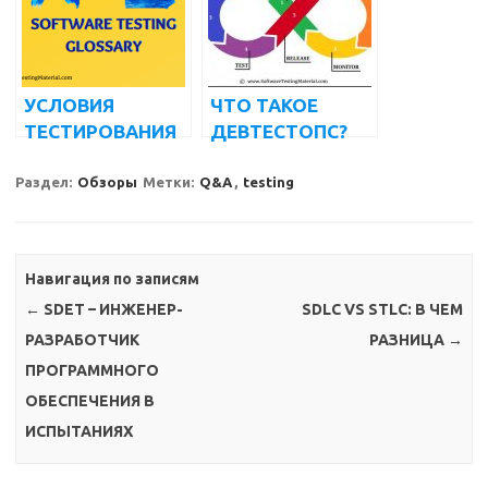
ДОЛЖНЫ ЗНАТЬ
УСЛОВИЯ
ЧТО ТАКОЕ
ТЕСТИРОВАНИЯ
ДЕВТЕСТОПС?
ПРОГРАММНОГО
ПРОЦЕСС,
ОБЕСПЕЧЕНИЯ,
РЕАЛИЗАЦИЯ И
Раздел:
Обзоры
Метки:
Q&A
,
testing
КОТОРЫЕ
ПРЕИМУЩЕСТВА
ДОЛЖНЫ ЗНАТЬ
ВСЕ НОВЫЕ
Навигация по записям
ТЕСТЕРЫ
←
SDET – ИНЖЕНЕР-
SDLC VS STLC: В ЧЕМ
ПРОГРАММНОГО
ОБЕСПЕЧЕНИЯ
РАЗРАБОТЧИК
РАЗНИЦА
→
ПРОГРАММНОГО
ОБЕСПЕЧЕНИЯ В
ИСПЫТАНИЯХ