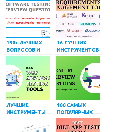
150+ ЛУЧШИХ
16 ЛУЧШИХ
ВОПРОСОВ И
ИНСТРУМЕНТОВ
ОТВЕТОВ НА
И
ИНТЕРВЬЮ О
ПРОГРАММНОГО
ТЕСТИРОВАНИИ
ОБЕСПЕЧЕНИЯ
ПРОГРАММНОГО
ДЛЯ
ОБЕСПЕЧЕНИЯ
УПРАВЛЕНИЯ
ТРЕБОВАНИЯМИ
НА 2022 ГОД
ЛУЧШИЕ
100 САМЫХ
ИНСТРУМЕНТЫ
ПОПУЛЯРНЫХ
ТЕСТИРОВАНИЯ
ПРОДВИНУТЫХ
ВЕБ-
ВОПРОСОВ И