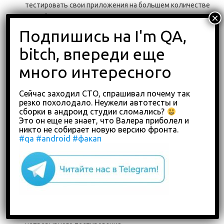
тестировать свои приложения на большем количестве
устройств и сэкономить много денег.
Одной из лучших облачных платформ для тестирования
мобильных приложений является Kobiton.
Сейчас заходил СТО, спрашивал почему так
резко похолодало. Неужели автотесты и
сборки в андроид студии сломались?
Это он еще не знает, что Валера приболел и
Kobiton – это облачная платформа для тестирования
никто не собирает новую версию фронта.
мобильных приложений, позволяющая командам быстро
#qa
#android
#факап
и легко проводить ручные и автоматические тесты на
реальных устройствах Android и iOS. Он предлагает
наиболее комплексную платформу, охватывающую все,
что может понадобиться организации для выполнения
тестов на реальных устройствах, от доступности
устройств до управления собственными устройствами,
автоматизации тестирования без сценариев и