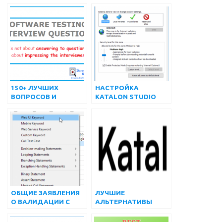
КЛЮЧЕВОЕ СЛОВО –
АВТОМАТИЗИРОВАН
KATALON STUDIO |
НОГО
МАТЕРИАЛ ДЛЯ
ТЕСТИРОВАНИЯ
ТЕСТИРОВАНИЯ
(БЕСПЛАТНЫЕ И
ПРОГРАММНОГО
ПЛАТНЫЕ) | август
ОБЕСПЕЧЕНИЯ
2022 г.
150+ ЛУЧШИХ
НАСТРОЙКА
ВОПРОСОВ И
KATALON STUDIO
ОТВЕТОВ НА
ДЛЯ ПРОЕКТА
ИНТЕРВЬЮ О
ТЕСТИРОВАНИЯ ВЕБ-
ТЕСТИРОВАНИИ
АВТОМАТИЗАЦИИ
ПРОГРАММНОГО
ОБЕСПЕЧЕНИЯ
ОБЩИЕ ЗАЯВЛЕНИЯ
ЛУЧШИЕ
О ВАЛИДАЦИИ С
АЛЬТЕРНАТИВЫ
KATALON STUDIO
KATALON STUDIO
(БЕСПЛАТНЫЕ И