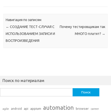
ПРОЕКТАМИ В 2022
ГОДУ
Навигация по записям
←
СОЗДАНИЕ ТЕСТ-СЛУЧАЯ С
Почему тестировщикам так
ИСПОЛЬЗОВАНИЕМ ЗАПИСИ И
МНОГО платят?
→
ВОСПРОИЗВЕДЕНИЯ
Поиск по материалам
Найти:
automation
api
appium
browser
android
agile
career