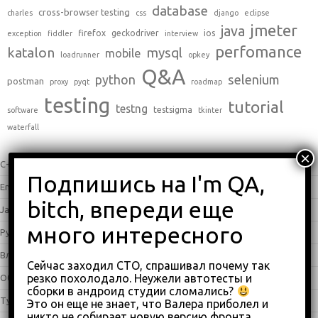
database
cross-browser testing
charles
css
django
eclipse
jmeter
java
firefox
geckodriver
ios
exception
fiddler
interview
perfomance
katalon
mysql
mobile
loadrunner
opkey
Q&A
python
selenium
postman
proxy
pyqt
roadmap
testing
tutorial
testng
testsigma
software
tkinter
waterfall
C++
(0)
English
(338)
Java
(25)
Python
(16)
Влоги
(68)
Сейчас заходил СТО, спрашивал почему так
резко похолодало. Неужели автотесты и
Обзоры
(875)
сборки в андроид студии сломались?
Туториалы
(23)
Это он еще не знает, что Валера приболел и
никто не собирает новую версию фронта.