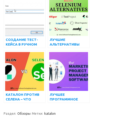
ПЛАТНЫЕ) НА 2022
ГОД
СОЗДАНИЕ ТЕСТ-
ЛУЧШИЕ
КЕЙСА В РУЧНОМ
АЛЬТЕРНАТИВЫ
РЕЖИМЕ
СЕЛЕНА
(БЕСПЛАТНЫЕ И
ПЛАТНЫЕ) В 2022
ГОДУ
КАТАЛОН ПРОТИВ
ЛУЧШЕЕ
СЕЛЕНА – ЧТО
ПРОГРАММНОЕ
ЛУЧШЕ В 2022 ГОДУ
ОБЕСПЕЧЕНИЕ ДЛЯ
УПРАВЛЕНИЯ
МАРКЕТИНГОВЫМИ
Раздел:
Обзоры
Метки:
katalon