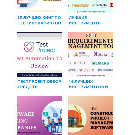
15 ЛУЧШИХ КНИГ ПО
ЛУЧШИЕ
ТЕСТИРОВАНИЮ ПО
ИНСТРУМЕНТЫ
ДЛЯ ТЕСТЕРА В 2022
ТЕСТИРОВАНИЯ
ГОДУ
МОБИЛЬНЫХ
ПРИЛОЖЕНИЙ В 2024
ГОДУ ДЛЯ ANDROID
И IOS
ТЕСТПРОЕКТ ОБЗОР
16 ЛУЧШИХ
СРЕДСТВ
ИНСТРУМЕНТОВ И
АВТОМАТИЗАЦИИ
ПРОГРАММНОГО
ТЕСТИРОВАНИЯ ПО
ОБЕСПЕЧЕНИЯ ДЛЯ
МАТЕРИАЛАМ ДЛЯ
УПРАВЛЕНИЯ
ТЕСТИРОВАНИЯ
ТРЕБОВАНИЯМИ НА
ПРОГРАММНОГО
2022 ГОД
ОБЕСПЕЧЕНИЯ