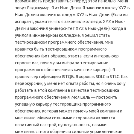
возможность представиться перед этой панелью. Меня
зовут Раджкумар. Я из Нью-Дели. Я закончил школу XYZ в
Нью-Дели и окончил колледж XYZ в Нью-Дели. (Если вы
аспирант, укажите, что я закончил колледж XYZ в Нью-
Дели и закончил университет XYZ в Нью-Дели). Когда я
учился в инженерном колледже, я решил стать
тестировщиком программного обеспечения. Мне
нравится быть тестировщиком программного
обеспечения (вот образец ответа, если интервьюер
спросит вас, почему вы выбрали тестирование
программного обеспечения в качестве карьеры). Я
прошел сертификацию ISTQB. Я хорош в SDLC и STLC. Как
первокурсник, у меня нет опыта работы, но я очень хочу
работать в этой компании в качестве тестировщика
программного обеспечения. Моя цель — построить
успешную карьеру тестировщика программного
обеспечения, которая может помочь моей компании и
мне лично. Моими сильными сторонами являются
позитивный настрой, пунктуальность, навыки
межличностного общения и сильные управленческие