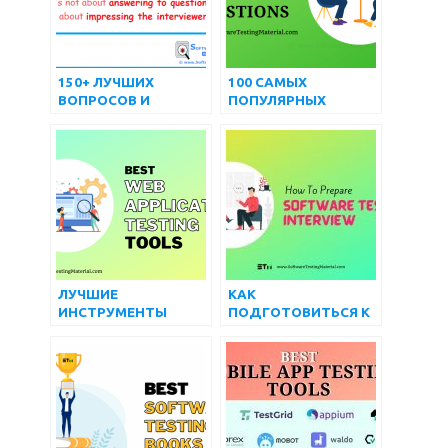
150+ ЛУЧШИХ
100 САМЫХ
ВОПРОСОВ И
ПОПУЛЯРНЫХ
ОТВЕТОВ НА
ПРОДВИНУТЫХ
ИНТЕРВЬЮ О
ВОПРОСОВ И
ТЕСТИРОВАНИИ
ОТВЕТОВ НА
ПРОГРАММНОГО
ИНТЕРВЬЮ ПО
ОБЕСПЕЧЕНИЯ
SELENIUM
ЛУЧШИЕ
КАК
ИНСТРУМЕНТЫ
ПОДГОТОВИТЬСЯ К
ТЕСТИРОВАНИЯ ВЕБ-
ТЕСТИРОВАНИЮ
ПРИЛОЖЕНИЙ
ПРОГРАММНОГО
(БЕСПЛАТНЫЕ И
ОБЕСПЕЧЕНИЯ |
ПЛАТНЫЕ) НА 2022
ПОЛНОЕ
ГОД
РУКОВОДСТВО