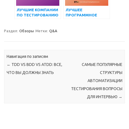
ЛУЧШИЕ КОМПАНИИ
ЛУЧШЕЕ
ПО ТЕСТИРОВАНИЮ
ПРОГРАММНОЕ
ПРОГРАММНОГО
ОБЕСПЕЧЕНИЕ ДЛЯ
ОБЕСПЕЧЕНИЯ В 2022
УПРАВЛЕНИЯ
ГОДУ
СТРОИТЕЛЬНЫМИ
Раздел:
Обзоры
Метки:
Q&A
ПРОЕКТАМИ
Навигация по записям
←
TDD VS BDD VS ATDD: ВСЕ,
САМЫЕ ПОПУЛЯРНЫЕ
ЧТО ВЫ ДОЛЖНЫ ЗНАТЬ
СТРУКТУРЫ
АВТОМАТИЗАЦИИ
ТЕСТИРОВАНИЯ ВОПРОСЫ
ДЛЯ ИНТЕРВЬЮ
→