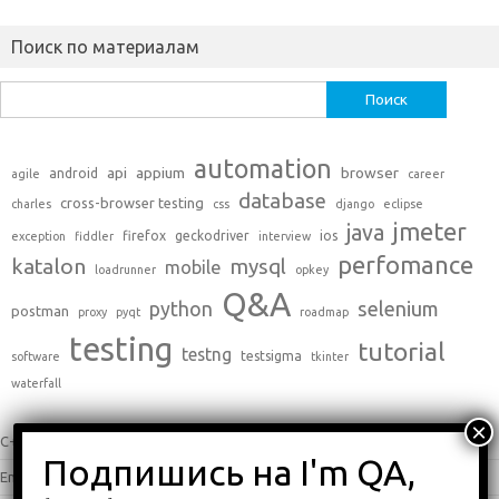
Поиск по материалам
Найти:
automation
api
appium
browser
android
agile
career
database
cross-browser testing
charles
css
django
eclipse
jmeter
java
firefox
geckodriver
ios
exception
fiddler
interview
perfomance
katalon
mysql
mobile
loadrunner
opkey
Q&A
python
selenium
postman
proxy
pyqt
roadmap
testing
tutorial
testng
testsigma
software
tkinter
waterfall
C++
(0)
English
(338)