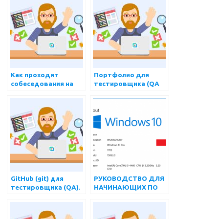
Как проходят
Портфолио для
собеседования на
тестировщика (QA
английском языке
Engineer)
для тестировщика
(QA)?
GitHub (git) для
РУКОВОДСТВО ДЛЯ
тестировщика (QA).
НАЧИНАЮЩИХ ПО
Полный курс
ИСПОЛЬЗОВАНИЮ
APPIUM С NODEJS
ДЛЯ