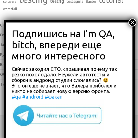
tutorial
testng
testsigma
software
tkinter
waterfall
C++
(0)
English
(338)
Java
(25)
Python
(16)
Влоги
(68)
Сейчас заходил СТО, спрашивал почему так
резко похолодало. Неужели автотесты и
Обзоры
(875)
сборки в андроид студии сломались?
Туториалы
(23)
Это он еще не знает, что Валера приболел и
никто не собирает новую версию фронта.
#qa
#android
#факап
Copyright 2018-2023
custom footer text right