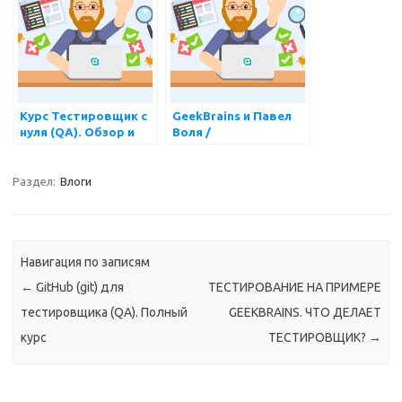
АВТОМАТИЗИРОВАН
НОГО
ТЕСТИРОВАНИЯ
ПРИЛОЖЕНИЙ ДЛЯ
ANDROID
Курс Тестировщик с
GeekBrains и Павел
нуля (QA). Обзор и
Воля /
разбор ошибок
РАЗОБЛАЧЕНИЕ или
легкий способ
ВОЙТИ В IT? Обзор
Раздел:
Влоги
рынка IT 2022
Навигация по записям
←
GitHub (git) для
ТЕСТИРОВАНИЕ НА ПРИМЕРЕ
тестировщика (QA). Полный
GEEKBRAINS. ЧТО ДЕЛАЕТ
курс
ТЕСТИРОВЩИК?
→