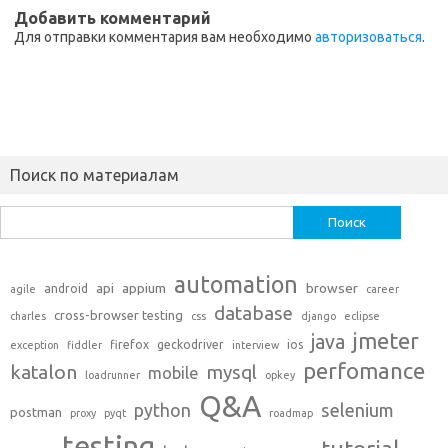
Добавить комментарий
Для отправки комментария вам необходимо
авторизоваться
.
Поиск по материалам
Найти:
automation
api
appium
browser
android
agile
career
database
cross-browser testing
charles
css
django
eclipse
jmeter
java
firefox
geckodriver
ios
exception
fiddler
interview
perfomance
katalon
mysql
mobile
loadrunner
opkey
Q&A
python
selenium
postman
proxy
pyqt
roadmap
testing