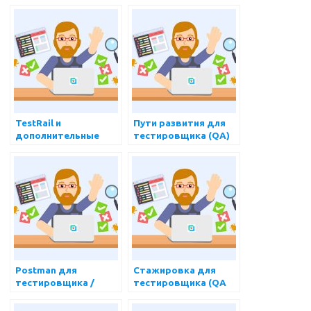
TestRail и
Пути развития для
дополнительные
тестировщика (QA)
инструменты для
тестировщика
Postman для
Стажировка для
тестировщика /
тестировщика (QA
Тестирование API /
Engineer)
Полный курс 2022