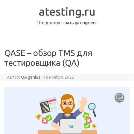
Перейти
к
atesting.ru
содержимому
Что должен знать qa engineer
QASE – обзор TMS для
тестировщика (QA)
Автор:
QA genius
|
18 ноября, 2022