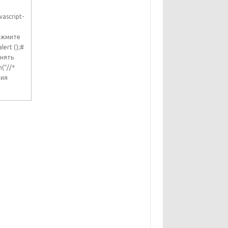
vascript-
нажмите
lert ();#
инять
h(“//*
тия