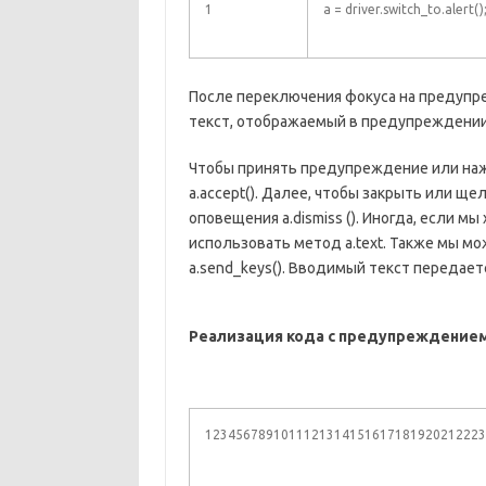
1
a = driver.switch_to.alert()
После переключения фокуса на предупр
текст, отображаемый в предупреждении
Чтобы принять предупреждение или наж
a.accept(). Далее, чтобы закрыть или щ
оповещения a.dismiss (). Иногда, если 
использовать метод a.text. Также мы м
a.send_keys(). Вводимый текст передает
Реализация кода с предупреждением
1234567891011121314151617181920212223