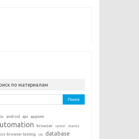
оиск по материалам
ти:
api
appium
android
ile
utomation
browser
career
charles
database
oss-browser testing
css