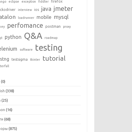
firefox
ango
eclipse
exception
fiddler
jmeter
java
ckodriver
ios
interview
atalon
mysql
mobile
loadrunner
perfomance
postman
key
proxy
Q&A
python
qt
roadmap
testing
elenium
software
tutorial
estng
testsigma
tkinter
terfall
+
(0)
ish
(338)
a
(25)
hon
(16)
ги
(68)
зоры
(875)