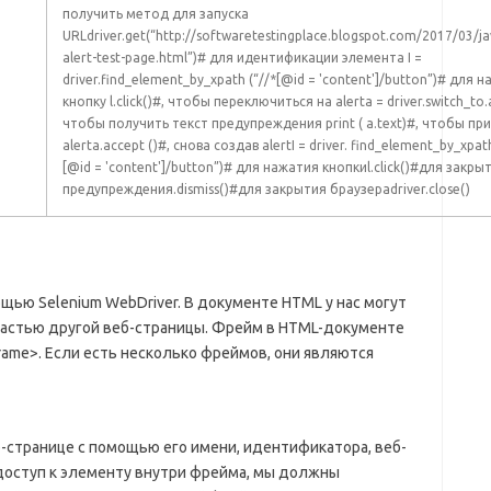
получить метод для запуска
URLdriver.get(“http://softwaretestingplace.blogspot.com/2017/03/ja
alert-test-page.html”)# для идентификации элемента I =
driver.find_element_by_xpath (“//*[@id = 'content']/button”)# для 
кнопку l.click()#, чтобы переключиться на alerta = driver.switch_to.a
чтобы получить текст предупреждения print ( a.text)#, чтобы пр
alerta.accept ()#, снова создав alertI = driver. find_element_by_xpat
[@id = 'content']/button”)# для нажатия кнопкиl.click()#для закры
предупреждения.dismiss()#для закрытия браузераdriver.close()
ью Selenium WebDriver. В документе HTML у нас могут
частью другой веб-страницы. Фрейм в HTML-документе
frame>. Если есть несколько фреймов, они являются
странице с помощью его имени, идентификатора, веб-
доступ к элементу внутри фрейма, мы должны