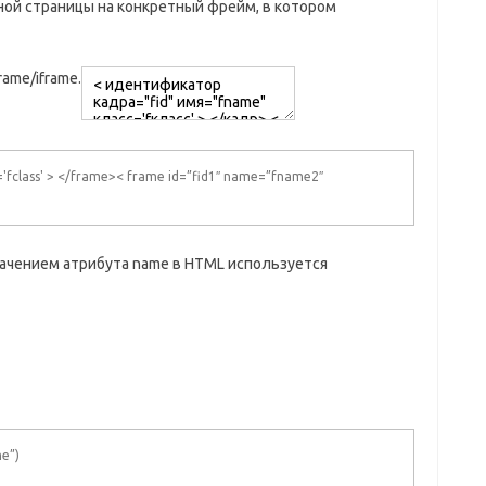
ой страницы на конкретный фрейм, в котором
ame/iframe.
'fclass' > </frame>< frame id=”fid1″ name=”fname2″
начением атрибута name в HTML используется
me”)