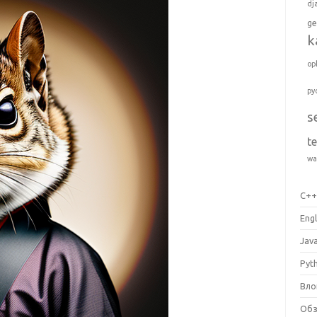
dj
ge
k
op
py
s
t
wa
C+
Engl
Jav
Pyt
Вло
Об