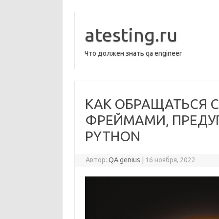
Перейти
к
содержимому
atesting.ru
Что должен знать qa engineer
КАК ОБРАЩАТЬСЯ С
ФРЕЙМАМИ, ПРЕДУ
PYTHON
Автор:
QA genius
|
16 ноября, 2022