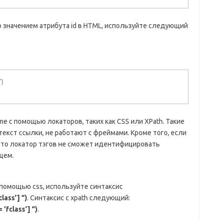
о значением атрибута id в HTML, используйте следующий
”)
 с помощью локаторов, таких как CSS или XPath. Такие
текст ссылки, не работают с фреймами. Кроме того, если
 то локатор тэгов не сможет идентифицировать
щем.
 помощью css, используйте синтаксис
lass’] “)
. Синтаксис с xpath следующий:
'fclass'] “)
.