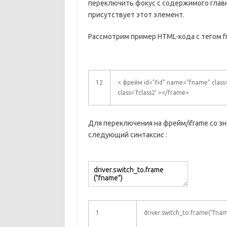
переключить фокус с содержимого главн
присутствует этот элемент.
Рассмотрим пример HTML-кода с тегом fr
12
< фрейм id=”fid” name=”fname” class=
class='fclass2' ></frame>
Для переключения на фрейм/iframe со з
следующий синтаксис :
1
driver.switch_to.frame(“fna