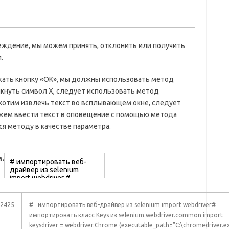
;
еждение, мы можем принять, отклонить или получить
.
ать кнопку «ОК», мы должны использовать метод
елкнуть символ X, следует использовать метод
мы хотим извлечь текст во всплывающем окне, следует
ожем ввести текст в оповещение с помощью метода
ся методу в качестве параметра.
.
2425
# импортировать веб-драйвер из selenium import webdriver#
импортировать класс Keys из selenium.webdriver.common import
keysdriver = webdriver.Chrome (executable_path=”C:\chromedriver.e