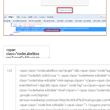
123
<span class=”nodeLabelBox repTarget”>&lt;<span class=”nodeT
class=”nodeAttr editGroup “> <span class=”nodeName editable”
class=”nodeValue editable”>link-signup</span>”</span><span cla
insertBefore”>&gt;&lt;<span class=” nodeTag”>a</span><span cl
class=”nodeName editable”>href</span>=”<span class=”nodeValue
.google.com/SignUp?
service=mail&amp;continue=https%3A%2F%2Fmail.google.com%
<span class=” nodeText editable”><span class=””> Создать учет
</span>&lt;/<span class=”nodeTag”>a</span>&gt;&lt;/span&gt;<