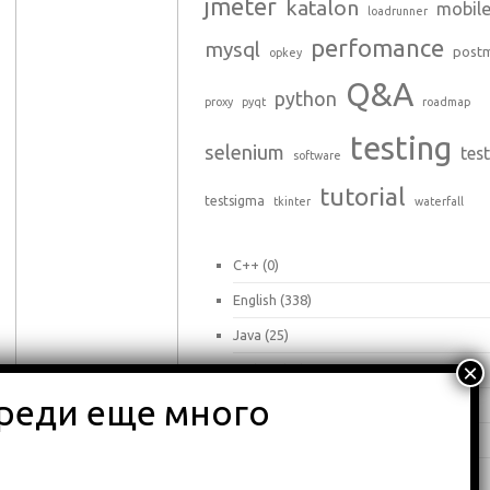
jmeter
katalon
mobil
loadrunner
perfomance
mysql
post
opkey
Q&A
python
proxy
pyqt
roadmap
testing
selenium
tes
software
tutorial
testsigma
tkinter
waterfall
C++
(0)
English
(338)
Java
(25)
Python
(16)
Влоги
(68)
Обзоры
(875)
Туториалы
(23)