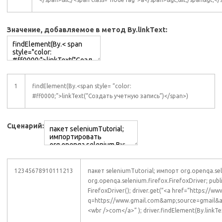
Значение, добавляемое в метод By.linkText:
1
findElement(By.<span style= “color:
#ff0000;”>linkText(“Создать учетную запись”)</span>)
Сценарий:
12345678910111213
пакет seleniumTutorial; импорт org.openqa.s
org.openqa.selenium.firefox.FirefoxDriver; pu
FirefoxDriver(); driver.get(“<a href=”https://
q=https://www.gmail.com&amp;source=gmail&
<wbr />com</a>” ); driver.findElement(By.linkTe