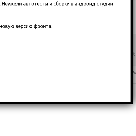
 Неужели автотесты и сборки в андроид студии
т новую версию фронта.
Copyright 2018-2023
custom footer text 
Iconic One
Theme | Powered by
Wo