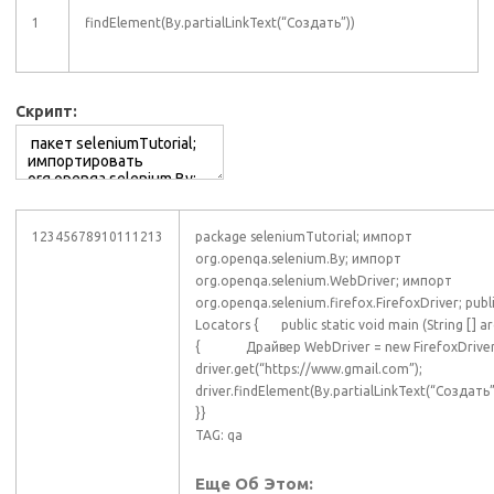
1
findElement(By.partialLinkText(“Создать”))
Скрипт:
12345678910111213
package seleniumTutorial; импорт
org.openqa.selenium.By; импорт
org.openqa.selenium.WebDriver; импорт
org.openqa.selenium.firefox.FirefoxDriver; publi
Locators { public static void main (String [] ar
{ Драйвер WebDriver = new FirefoxDriver
driver.get(“https://www.gmail.com”);
driver.findElement(By.partialLinkText(“Создать”))
}}
TAG: qa
Еще Об Этом: