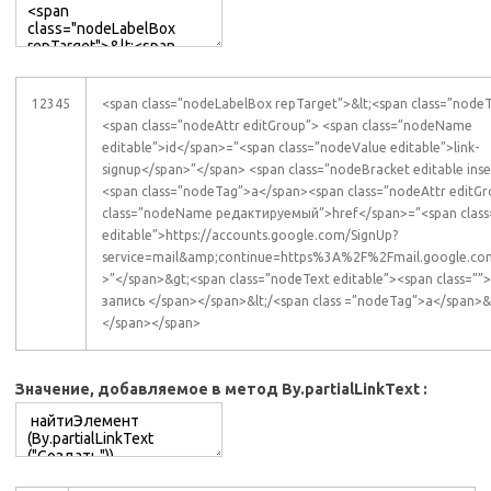
12345
<span class=”nodeLabelBox repTarget”>&lt;<span class=”nod
<span class=”nodeAttr editGroup”> <span class=”nodeName
editable”>id</span>=”<span class=”nodeValue editable”>link-
signup</span>”</span> <span class=”nodeBracket editable inse
<span class=”nodeTag”>a</span><span class=”nodeAttr editGr
class=”nodeName редактируемый”>href</span>=”<span class
editable”>https://accounts.google.com/SignUp?
service=mail&amp;continue=https%3A%2F%2Fmail.google.c
>”</span>&gt;<span class=”nodeText editable”><span class=”
запись </span></span>&lt;/<span class =”nodeTag”>a</span>&g
</span></span>
Значение, добавляемое в метод By.partialLinkText :