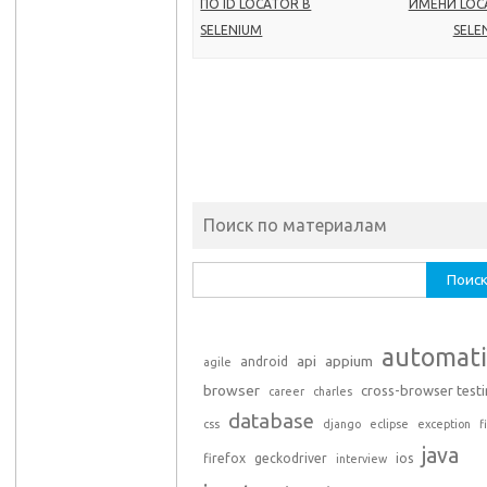
ПО ID LOCATOR В
ИМЕНИ LOC
SELENIUM
SELE
Поиск по материалам
Найти:
automat
api
appium
android
agile
browser
cross-browser test
career
charles
database
css
django
eclipse
exception
f
java
firefox
geckodriver
ios
interview