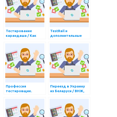
Тестирование
TestRail и
карандаша / Как
дополнительные
тестировать
инструменты для
карандаш
тестировщика
Профессия
Переезд в Украину
тестировщик.
из Беларуси / ВНЖ,
Востребованность и
ПМЖ, ФОП, ИНН для
актуальность
айти