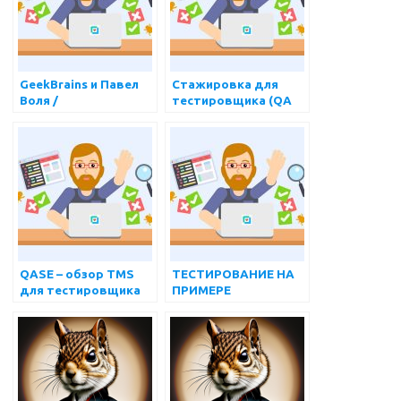
GeekBrains и Павел
Стажировка для
Воля /
тестировщика (QA
РАЗОБЛАЧЕНИЕ или
Engineer)
легкий способ
ВОЙТИ В IT? Обзор
рынка IT 2022
QASE – обзор TMS
ТЕСТИРОВАНИЕ НА
для тестировщика
ПРИМЕРЕ
(QA)
GEEKBRAINS. ЧТО
ДЕЛАЕТ
ТЕСТИРОВЩИК?