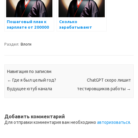
Пошаговый план к
Сколько
зарплате от 200000
зарабатывают
руб работая
айтишники в США
тестировщиком
Раздел:
Влоги
Навигация по записям
←
Где я был целый год?
ChatGPT скоро лишит
Будущее ютуб канала
тестировщиков работы
→
Добавить комментарий
Для отправки комментария вам необходимо
авторизоваться
.