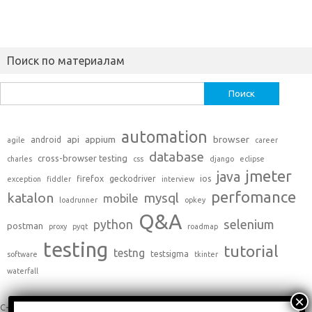
Поиск по материалам
Найти:
automation
api
appium
browser
android
agile
career
database
cross-browser testing
charles
css
django
eclipse
jmeter
java
firefox
geckodriver
ios
exception
fiddler
interview
perfomance
katalon
mysql
mobile
loadrunner
opkey
Q&A
python
selenium
postman
proxy
pyqt
roadmap
testing
tutorial
testng
testsigma
software
tkinter
waterfall
C++
(0)