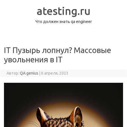
Перейти
к
atesting.ru
содержимому
Что должен знать qa engineer
IT Пузырь лопнул? Массовые
увольнения в IT
Автор:
QA genius
|
6 апреля, 2023