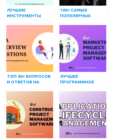
ЛУЧШИЕ
100+ САМЫХ
ИНСТРУМЕНТЫ
ПОПУЛЯРНЫХ
ТЕСТИРОВАНИЯ
ВОПРОСОВ И
МОБИЛЬНЫХ
ОТВЕТОВ НА
ПРИЛОЖЕНИЙ В 2024
ИНТЕРВЬЮ по SQL
ГОДУ ДЛЯ ANDROID
И IOS
ТОП 40+ ВОПРОСОВ
ЛУЧШЕЕ
И ОТВЕТОВ НА
ПРОГРАММНОЕ
ИНТЕРВЬЮ ПО JAVA
ОБЕСПЕЧЕНИЕ ДЛЯ
В 2022 Г.
УПРАВЛЕНИЯ
МАРКЕТИНГОВЫМИ
ПРОЕКТАМИ В 2022
ГОДУ