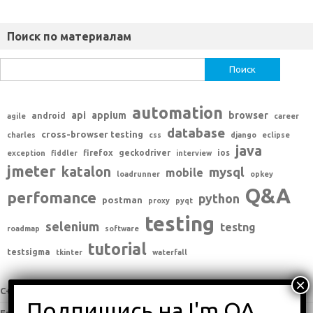
Поиск по материалам
Найти:
automation
api
appium
browser
android
agile
career
database
cross-browser testing
charles
css
django
eclipse
java
firefox
geckodriver
ios
exception
fiddler
interview
jmeter
katalon
mysql
mobile
loadrunner
opkey
Q&A
perfomance
python
postman
proxy
pyqt
testing
selenium
testng
roadmap
software
tutorial
testsigma
tkinter
waterfall
C++
(0)
English
(338)