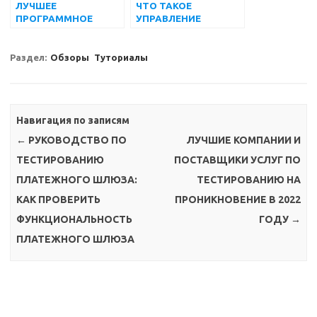
ЛУЧШЕЕ
ЧТО ТАКОЕ
ПРОГРАММНОЕ
УПРАВЛЕНИЕ
ОБЕСПЕЧЕНИЕ ДЛЯ
ЖИЗНЕННЫМ
УПРАВЛЕНИЯ
ЦИКЛОМ
СТРОИТЕЛЬНЫМИ
ПРИЛОЖЕНИЙ (ALM)
Раздел:
Обзоры
Туториалы
ПРОЕКТАМИ
Навигация по записям
←
РУКОВОДСТВО ПО
ЛУЧШИЕ КОМПАНИИ И
ТЕСТИРОВАНИЮ
ПОСТАВЩИКИ УСЛУГ ПО
ПЛАТЕЖНОГО ШЛЮЗА:
ТЕСТИРОВАНИЮ НА
КАК ПРОВЕРИТЬ
ПРОНИКНОВЕНИЕ В 2022
ФУНКЦИОНАЛЬНОСТЬ
ГОДУ
→
ПЛАТЕЖНОГО ШЛЮЗА