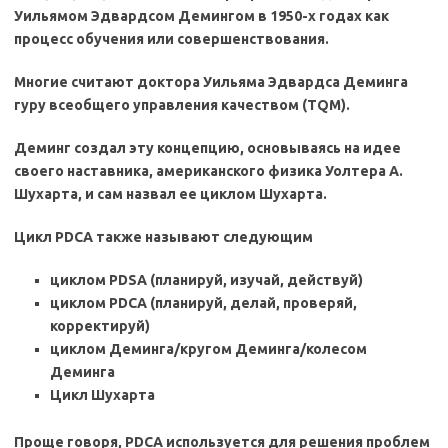
Уильямом Эдвардсом Демингом в 1950-х годах как
процесс обучения или совершенствования.
Многие считают доктора Уильяма Эдвардса Деминга
гуру всеобщего управления качеством (TQM).
Деминг создал эту концепцию, основываясь на идее
своего наставника, американского физика Уолтера А.
Шухарта, и сам назвал ее циклом Шухарта.
Цикл PDCA также называют следующим
циклом PDSA (планируй, изучай, действуй)
циклом PDCA (планируй, делай, проверяй,
корректируй)
циклом Деминга/кругом Деминга/колесом
Деминга
Цикл Шухарта
Проще говоря, PDCA используется для решения проблем