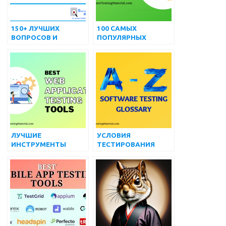
150+ ЛУЧШИХ
100 САМЫХ
ВОПРОСОВ И
ПОПУЛЯРНЫХ
ОТВЕТОВ НА
ПРОДВИНУТЫХ
ИНТЕРВЬЮ О
ВОПРОСОВ И
ТЕСТИРОВАНИИ
ОТВЕТОВ НА
ПРОГРАММНОГО
ИНТЕРВЬЮ ПО
ОБЕСПЕЧЕНИЯ
SELENIUM
ЛУЧШИЕ
УСЛОВИЯ
ИНСТРУМЕНТЫ
ТЕСТИРОВАНИЯ
ТЕСТИРОВАНИЯ ВЕБ-
ПРОГРАММНОГО
ПРИЛОЖЕНИЙ
ОБЕСПЕЧЕНИЯ,
(БЕСПЛАТНЫЕ И
КОТОРЫЕ ДОЛЖНЫ
ПЛАТНЫЕ) НА 2022
ЗНАТЬ ВСЕ НОВЫЕ
ГОД
ТЕСТЕРЫ
ПРОГРАММНОГО
ОБЕСПЕЧЕНИЯ