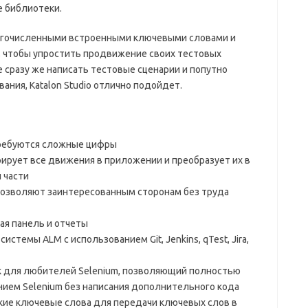
 библиотеки.
гочисленными встроенными ключевыми словами и
, чтобы упростить продвижение своих тестовых
е сразу же написать тестовые сценарии и попутно
ания, Katalon Studio отлично подойдет.
требуются сложные цифры
рирует все движения в приложении и преобразует их в
 части
озволяют заинтересованным сторонам без труда
ая панель и отчеты
истемы ALM с использованием Git, Jenkins, qTest, Jira,
к для любителей Selenium, позволяющий полностью
ием Selenium без написания дополнительного кода
кие ключевые слова для передачи ключевых слов в