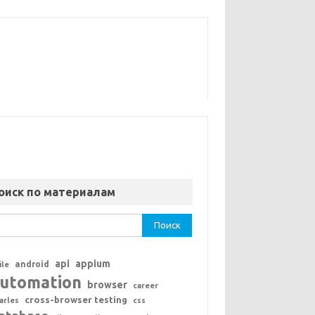
оиск по материалам
ти:
api
appium
android
ile
utomation
browser
career
cross-browser testing
arles
css