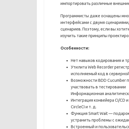
импортировать различные внешние
Программисты даже оснащены мно
интерфейсами с двумя сценариями
сценариев. Поэтому, если вы хотит
изучить такие принципы проектиров
Особенности:
Нет навыков кодирования и 
Утилита Web Recorder регист
исполняемый код в серверной
Возможности BDD Cucumber п
участвовать в тестировании
Информационная аналитическ
Интеграция конвейера CI/CD и с
CircleCI и т. д.
Функция Smart Wait — подаро
устранить проблемы с ожидан
Встроенный и пользовательс