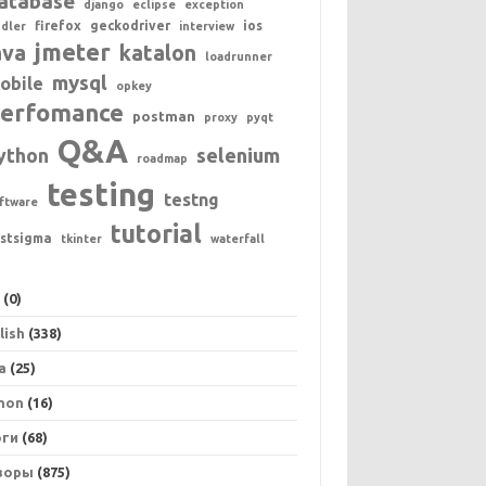
atabase
django
eclipse
exception
firefox
geckodriver
ios
ddler
interview
jmeter
ava
katalon
loadrunner
mysql
obile
opkey
erfomance
postman
proxy
pyqt
Q&A
ython
selenium
roadmap
testing
testng
ftware
tutorial
estsigma
tkinter
waterfall
+
(0)
lish
(338)
a
(25)
hon
(16)
оги
(68)
зоры
(875)