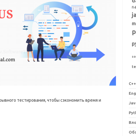
d
fi
j
m
p
p
so
t
C+
Eng
ывного тестирования, чтобы сэкономить время и
Jav
Pyt
Вл
Об