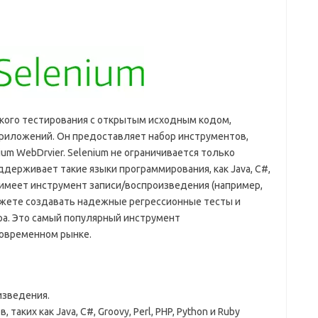
кого тестирования с открытым исходным кодом,
риложений. Он предоставляет набор инструментов,
enium WebDrvier. Selenium не ограничивается только
держивает такие языки программирования, как Java, C#,
кже имеет инструмент записи/воспроизведения (например,
можете создавать надежные регрессионные тесты и
ра. Это самый популярный инструмент
современном рынке.
изведения.
аких как Java, C#, Groovy, Perl, PHP, Python и Ruby