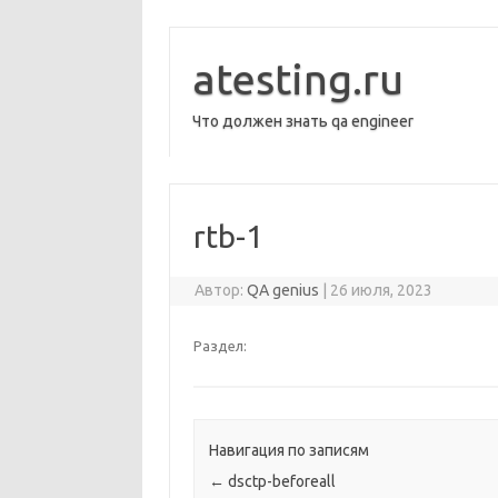
Перейти
к
содержимому
atesting.ru
Что должен знать qa engineer
rtb-1
Автор:
QA genius
|
26 июля, 2023
Раздел:
Навигация по записям
←
dsctp-beforeall