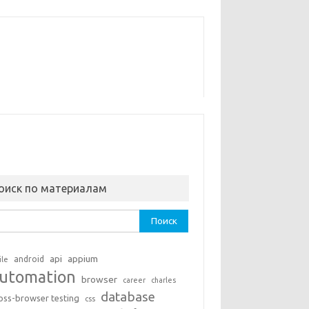
оиск по материалам
ти:
api
appium
android
ile
utomation
browser
career
charles
database
oss-browser testing
css