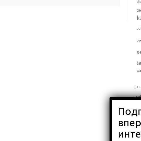
dj
ge
k
op
py
s
t
wa
C+
Engl
Jav
Pyt
Вло
Об