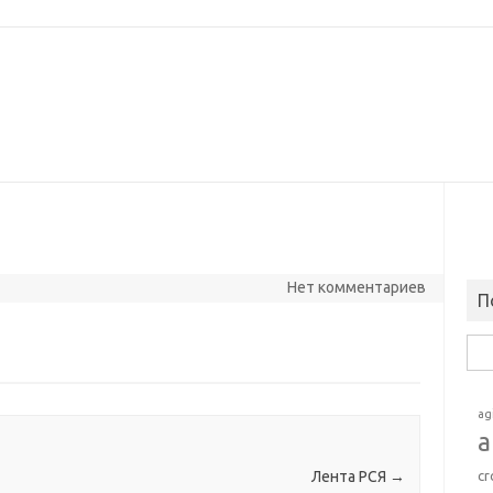
Нет комментариев
П
Най
ag
a
cr
Лента РСЯ
→