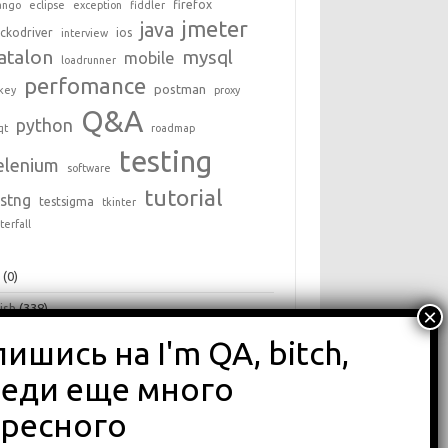
firefox
ango
eclipse
exception
fiddler
jmeter
java
ckodriver
ios
interview
atalon
mysql
mobile
loadrunner
perfomance
postman
key
proxy
Q&A
python
qt
roadmap
testing
elenium
software
tutorial
estng
testsigma
tkinter
terfall
+
(0)
ish
(338)
a
(25)
hon
(16)
ги
(68)
зоры
(875)