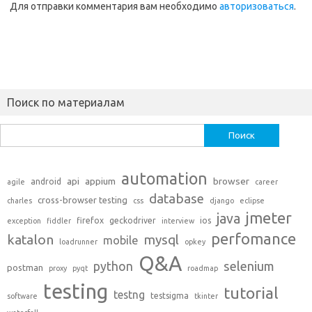
Для отправки комментария вам необходимо
авторизоваться
.
Поиск по материалам
Найти:
automation
api
appium
browser
android
agile
career
database
cross-browser testing
charles
css
django
eclipse
jmeter
java
firefox
geckodriver
ios
exception
fiddler
interview
perfomance
katalon
mysql
mobile
loadrunner
opkey
Q&A
python
selenium
postman
proxy
pyqt
roadmap
testing
tutorial
testng
testsigma
software
tkinter