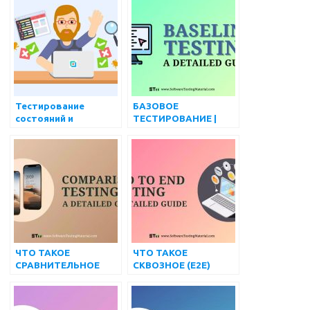
Тестирование
БАЗОВОЕ
состояний и
ТЕСТИРОВАНИЕ |
переходов / Таблица
КАК ЭТО РАБОТАЕТ,
принятия решений
НАЗНАЧЕНИЕ,
ПРЕИМУЩЕСТВА,
БАЗА VS ЭТАЛОН
ЧТО ТАКОЕ
ЧТО ТАКОЕ
СРАВНИТЕЛЬНОЕ
СКВОЗНОЕ (E2E)
ТЕСТИРОВАНИЕ В
ТЕСТИРОВАНИЕ? |
РАЗРАБОТКЕ
ПОДРОБНОЕ
ПРОГРАММНОГО
РУКОВОДСТВО