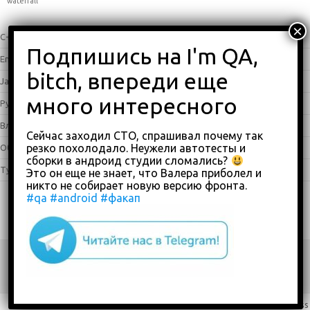
waterfall
C++
(0)
English
(338)
Java
(25)
Python
(16)
Влоги
(68)
Сейчас заходил СТО, спрашивал почему так
резко похолодало. Неужели автотесты и
Обзоры
(875)
сборки в андроид студии сломались?
Туториалы
(23)
Это он еще не знает, что Валера приболел и
никто не собирает новую версию фронта.
#qa
#android
#факап
Copyright 2018-2023
custom footer text right
Iconic One
Theme | Powered by
Wordpress