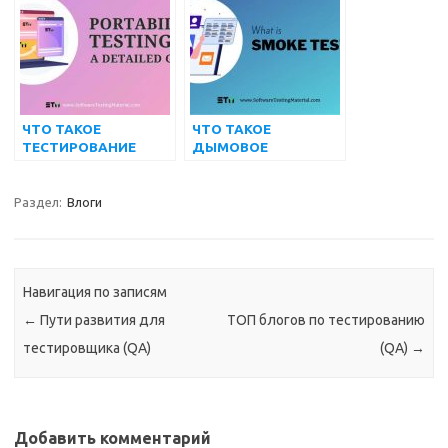
ОБЕСПЕЧЕНИЯ
ЧТО ТАКОЕ
ЧТО ТАКОЕ
ТЕСТИРОВАНИЕ
ДЫМОВОЕ
ПЕРЕНОСИМОСТИ В
ТЕСТИРОВАНИЕ?
ТЕСТИРОВАНИИ
КАК ЭТО
ПРОГРАММНОГО
ВЫПОЛНИТЬ?
Раздел:
Влоги
ОБЕСПЕЧЕНИЯ
Навигация по записям
←
Пути развития для
ТОП блогов по тестированию
тестировщика (QA)
(QA)
→
Добавить комментарий