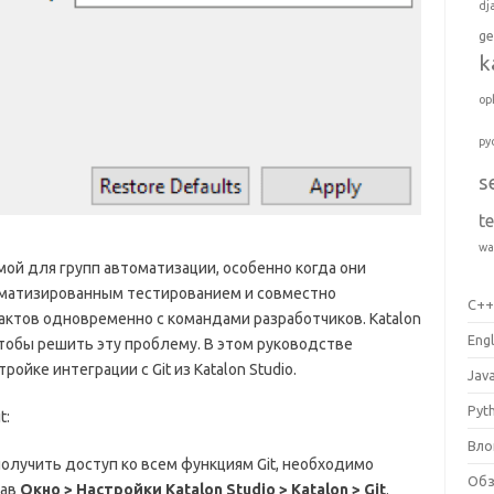
dj
ge
k
op
py
s
t
wa
ой для групп автоматизации, особенно когда они
томатизированным тестированием и совместно
C+
ктов одновременно с командами разработчиков. Katalon
Engl
чтобы решить эту проблему.
В этом руководстве
ойке интеграции с Git из Katalon Studio.
Jav
Pyt
t:
Вло
олучить доступ ко всем функциям Git, необходимо
Об
рав
Окно > Настройки Katalon Studio > Katalon > Git
.