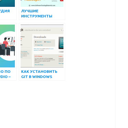
УДИЯ
ЛУЧШИЕ
ИНСТРУМЕНТЫ
ЛЯ
ТЕСТИРОВАНИЯ
ИЯ
МОБИЛЬНЫХ
ОГО
ПРИЛОЖЕНИЙ В 2024
Я
ГОДУ ДЛЯ ANDROID
И IOS
О ПО
КАК УСТАНОВИТЬ
DIO –
GIT В WINDOWS
Й
О
DIO |
 ДО
ОГО