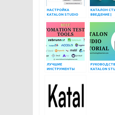
НАСТРОЙКА
КАТАЛОН СТ
KATALON STUDIO
ВВЕДЕНИЕ |
ДЛЯ ПРОЕКТА
МАТЕРИАЛ Д
ТЕСТИРОВАНИЯ ВЕБ-
ТЕСТИРОВАН
АВТОМАТИЗАЦИИ
ПРОГРАММН
ОБЕСПЕЧЕНИ
ЛУЧШИЕ
РУКОВОДСТВ
ИНСТРУМЕНТЫ
KATALON STU
АВТОМАТИЗИРОВАН
ЛУЧШИЙ
НОГО
БЕСПЛАТНЫ
ТЕСТИРОВАНИЯ
ОБУЧЕНИЕ П
(БЕСПЛАТНЫЕ И
KATALON STU
ПЛАТНЫЕ) | август
НАЧАЛЬНЫЙ
2022 г.
ПРОДВИНУТ
УРОВНЯ