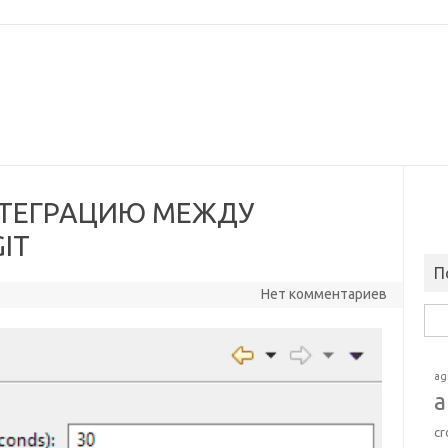
НТЕГРАЦИЮ МЕЖДУ
IT
П
Нет комментариев
Най
ag
a
cr