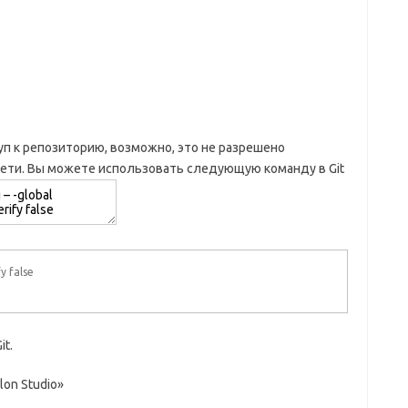
уп к репозиторию, возможно, это не разрешено
ети. Вы можете использовать следующую команду в Git
fy false
t.
on Studio»