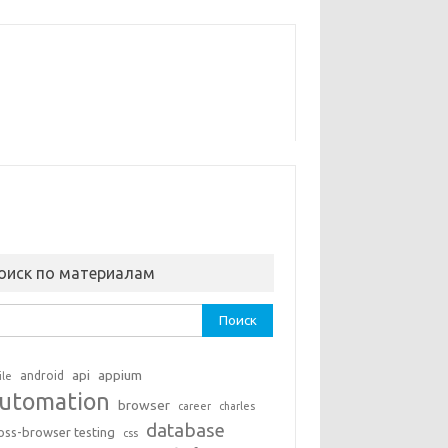
оиск по материалам
ти:
api
appium
android
ile
utomation
browser
career
charles
database
oss-browser testing
css