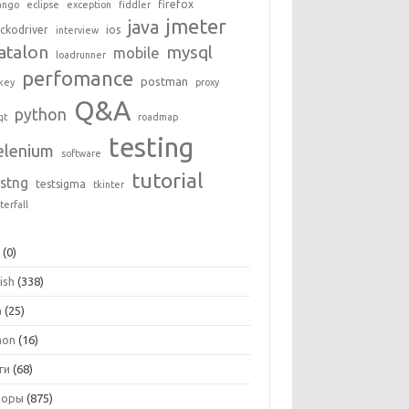
firefox
ango
eclipse
exception
fiddler
jmeter
java
ckodriver
ios
interview
atalon
mysql
mobile
loadrunner
perfomance
postman
key
proxy
Q&A
python
qt
roadmap
testing
elenium
software
tutorial
estng
testsigma
tkinter
terfall
+
(0)
ish
(338)
a
(25)
hon
(16)
ги
(68)
зоры
(875)