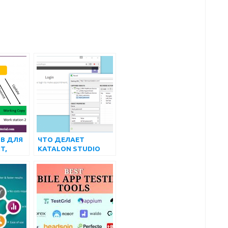
ОВ ДЛЯ
ЧТО ДЕЛАЕТ
T,
KATALON STUDIO
УЖНО
МОЩНЫМ ПО
Ь В
сравнению с другими
фреймворками
Selenium